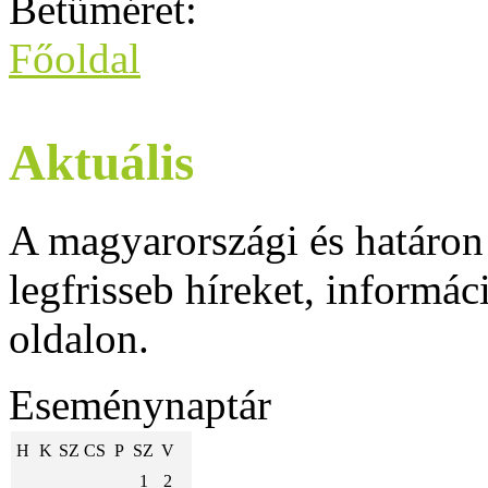
Betűméret:
Főoldal
Aktuális
A magyarországi és határon 
legfrisseb híreket, informá
oldalon.
Eseménynaptár
H
K
SZ
CS
P
SZ
V
1
2