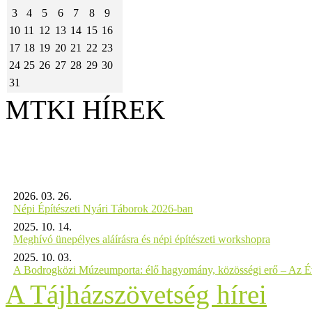
3
4
5
6
7
8
9
10
11
12
13
14
15
16
17
18
19
20
21
22
23
24
25
26
27
28
29
30
31
MTKI HÍREK
2026. 03. 26.
Népi Építészeti Nyári Táborok 2026-ban
2025. 10. 14.
Meghívó ünepélyes aláírásra és népi építészeti workshopra
2025. 10. 03.
A Bodrogközi Múzeumporta: élő hagyomány, közösségi erő – Az Év
A Tájházszövetség hírei