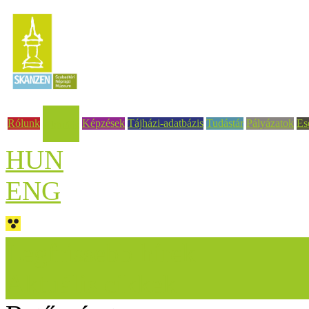
Rólunk
Képzések
Tájházi-adatbázis
Tudástár
Pályázatok
Es
Aktuális
HUN
ENG
Legfrissebb hírek
Aktuális cikkek