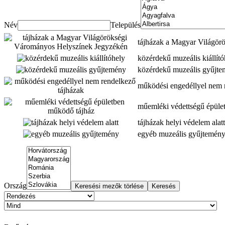
Név
Település
tájházak a Magyar Világör
közérdekű muzeális kiállító
közérdekű muzeális gyűjt
működési engedéllyel nem 
műemléki védettségű épüle
tájházak helyi védelem alatt
egyéb muzeális gyűjtemén
Ország