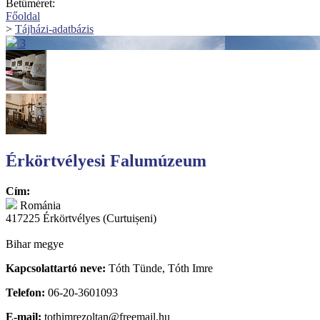
Betűméret:
Főoldal
>
Tájházi-adatbázis
3
Érkörtvélyesi Falumúzeum
Cím:
Románia
417225 Érkörtvélyes (Curtuișeni)
Bihar megye
Kapcsolattartó neve:
Tóth Tünde, Tóth Imre
Telefon:
06-20-3601093
E-mail:
tothimrezoltan@freemail.hu