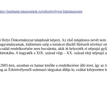
 https://partiumi-muzeumok.ro/erkortvelyesi-falumuzeum/
i Helyi Önkormányzat tulajdonát képezi. Az első tulajdonos nevét nem
 hagyományainak, különösen szép a tornácot díszítő fűrészelt növényi 
salád rendelkezésére nem bocsátotta, akik itt helyezték el néprajzi g
birtokába. A hagyaték a XIX. század végi – XX. század eleji néprajzi a
ást 2005-ben, azonban ez hamar kinőtte a rendelkezésre álló teret, így az
z Érkörtvélyesről származó tárgyakat állítja ki, ezáltal kifejezetten helyt