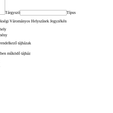
Tárgyszó
Típus
ökségi Várományos Helyszínek Jegyzékén
hely
emény
rendelkező tájházak
tben működő tájház
y