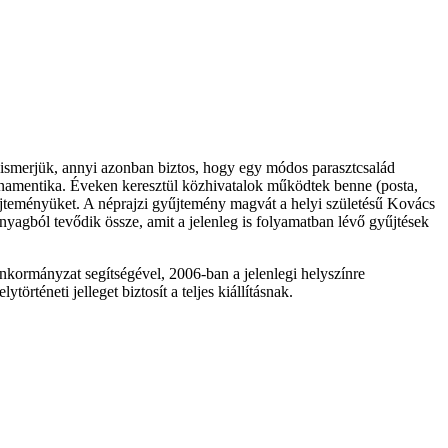
 ismerjük, annyi azonban biztos, hogy egy módos parasztcsalád
ornamentika. Éveken keresztül közhivatalok működtek benne (posta,
yűjteményüket. A néprajzi gyűjtemény magvát a helyi születésű Kovács
nyagból tevődik össze, amit a jelenleg is folyamatban lévő gyűjtések
 önkormányzat segítségével, 2006-ban a jelenlegi helyszínre
örténeti jelleget biztosít a teljes kiállításnak.