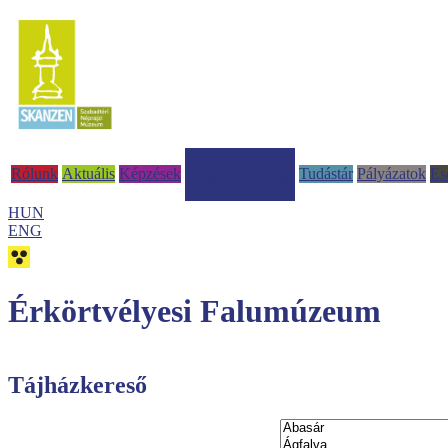
Rólunk
Aktuális
Képzések
Tudástár
Pályázatok
Es
Tájházi-adatbázis
HUN
ENG
Érkörtvélyesi Falumúzeum
Tájházkereső