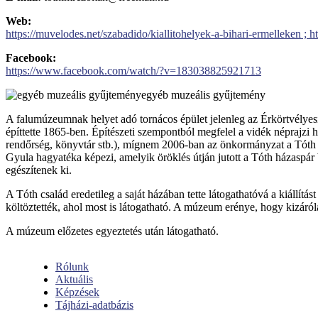
Web:
https://muvelodes.net/szabadido/kiallitohelyek-a-bihari-ermelleken ;
Facebook:
https://www.facebook.com/watch/?v=183038825921713
egyéb muzeális gyűjtemény
A falumúzeumnak helyet adó tornácos épület jelenleg az Érkörtvélyes
építtette 1865-ben. Építészeti szempontból megfelel a vidék néprajzi
rendőrség, könyvtár stb.), mígnem 2006-ban az önkormányzat a Tóth c
Gyula hagyatéka képezi, amelyik öröklés útján jutott a Tóth házaspár 
egészítenek ki.
A Tóth család eredetileg a saját házában tette látogathatóvá a kiállít
költöztették, ahol most is látogatható. A múzeum erénye, hogy kizárólag a
A múzeum előzetes egyeztetés után látogatható.
Rólunk
Aktuális
Képzések
Tájházi-adatbázis