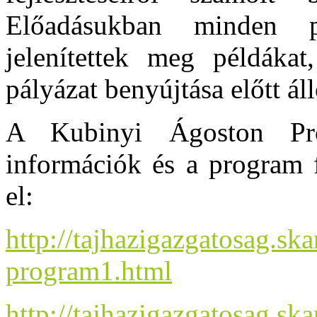
Előadásukban minden pá
jelenítettek meg példáka
pályázat benyújtása előtt ál
A Kubinyi Ágoston Prog
információk és a program f
el:
http://tajhazigazgatosag.sk
program1.html
http://tajhazigazgatosag.s