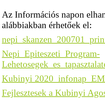
Az Információs napon elhan
alábbiakban érhetőek el:
nepi_skanzen_200701_prin
Nepi_Epiteszeti_Program-
Lehetosegek_es_tapasztala
Kubinyi 2020_infonap_EM
Fejlesztesek a Kubinyi Ago