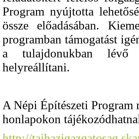
Program nyújtotta lehetősé
össze előadásában. Kieme
programban támogatást igén
a tulajdonukban lévő 
helyreállítani.
A Népi Építészeti Program n
honlapokon tájékozódhatna
http://tajhazigazgatosag.sk