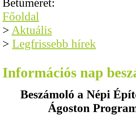
Betűméret:
Főoldal
>
Aktuális
>
Legfrissebb hírek
Információs nap bes
Beszámoló a Népi Épít
Ágoston Program