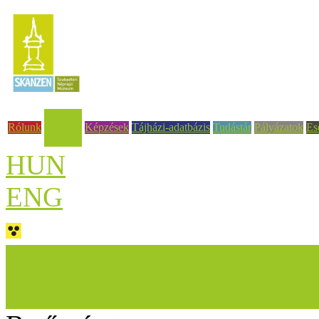
Rólunk
Képzések
Tájházi-adatbázis
Tudástár
Pályázatok
Es
Aktuális
HUN
ENG
Legfrissebb hírek
Aktuális cikkek