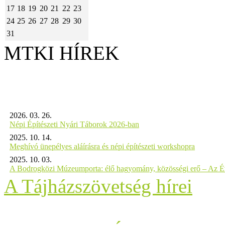
17
18
19
20
21
22
23
24
25
26
27
28
29
30
31
MTKI HÍREK
2026. 03. 26.
Népi Építészeti Nyári Táborok 2026-ban
2025. 10. 14.
Meghívó ünepélyes aláírásra és népi építészeti workshopra
2025. 10. 03.
A Bodrogközi Múzeumporta: élő hagyomány, közösségi erő – Az Év
A Tájházszövetség hírei