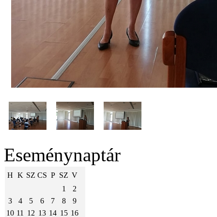
Eseménynaptár
H
K
SZ
CS
P
SZ
V
1
2
3
4
5
6
7
8
9
10
11
12
13
14
15
16