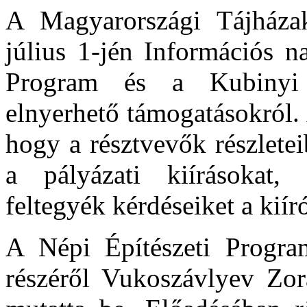
A Magyarországi Tájháza
július 1-jén Információs n
Program és a Kubinyi
elnyerhető támogatásokról. 
hogy a résztvevők részlete
a pályázati kiírásokat,
feltegyék kérdéseiket a kií
A Népi Építészeti Progra
részéről Vukoszávlyev Zor