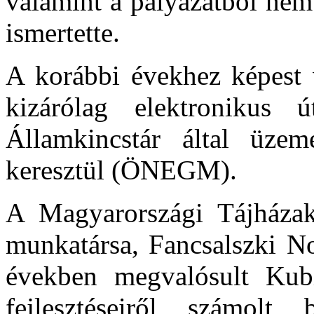
valamint a pályázatból nem
ismertette.
A korábbi évekhez képest v
kizárólag elektronikus
Államkincstár által üzeme
keresztül (ÖNEGM).
A Magyarországi Tájházak
munkatársa, Fancsalszki No
években megvalósult Kubin
fejlesztéseiről számolt