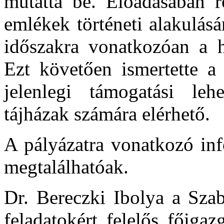
mutatta be. Előadásában rö
emlékek történeti alakulásár
időszakra vonatkozóan a h
Ezt követően ismertette a
jelenlegi támogatási leh
tájházak számára elérhető.
A pályázatra vonatkozó inf
megtalálhatóak.
Dr. Bereczki Ibolya a Sza
feladatokért felelős főigaz