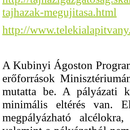
tajhazak-megujitasa.html
http://www.telekialapitvany
A Kubinyi Ágoston Program
erőforrások Minisztériumá
mutatta be. A pályázati k
minimális eltérés van. El
megpályázható alcélokra,