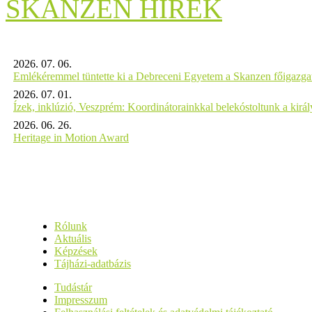
SKANZEN HÍREK
2026. 07. 06.
Emlékéremmel tüntette ki a Debreceni Egyetem a Skanzen főigazgat
2026. 07. 01.
Ízek, inklúzió, Veszprém: Koordinátorainkkal belekóstoltunk a kirá
2026. 06. 26.
Heritage in Motion Award
Rólunk
Aktuális
Képzések
Tájházi-adatbázis
Tudástár
Impresszum