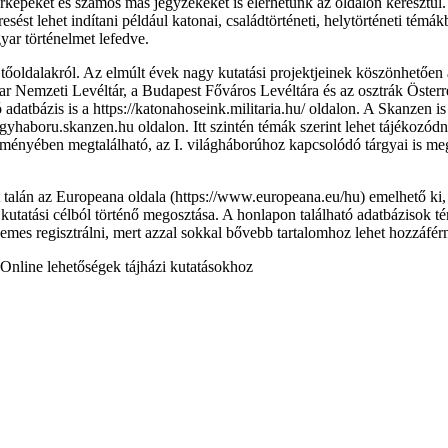
rképeket és számos más jegyzékeket is elérhetünk az oldalon keresztül. 
esést lehet indítani például katonai, családtörténeti, helytörténeti tém
yar történelmet lefedve.
tőoldalakról. Az elmúlt évek nagy kutatási projektjeinek köszönhetően 
yar Nemzeti Levéltár, a Budapest Főváros Levéltára és az osztrák Öster
atbázis is a https://katonahoseink.militaria.hu/ oldalon. A Skanzen is 
gyhaboru.skanzen.hu oldalon. Itt szintén témák szerint lehet tájékozódni
teményében megtalálható, az I. világháborúhoz kapcsolódó tárgyai is me
itt talán az Europeana oldala (https://www.europeana.eu/hu) emelhető 
s kutatási célból történő megosztása. A honlapon található adatbázisok t
rdemes regisztrálni, mert azzal sokkal bővebb tartalomhoz lehet hozzáférn