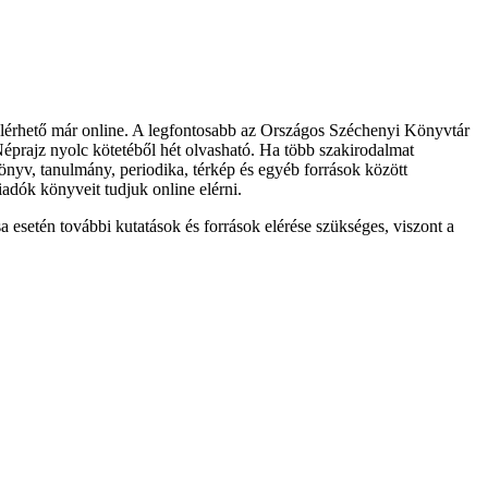
s elérhető már online. A legfontosabb az Országos Széchenyi Könyvtár
Néprajz nyolc kötetéből hét olvasható. Ha több szakirodalmat
önyv, tanulmány, periodika, térkép és egyéb források között
iadók könyveit tudjuk online elérni.
sa esetén további kutatások és források elérése szükséges, viszont a