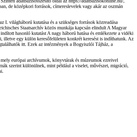
Szintén adatbázisösszesítő oldal az https://adatbazisokonline.hu/,
ákban, de középkori források, címereslevelek vagy akár az oszmán
az I. világháború kutatása és a szükséges források közreadása
reichisches Staatsarchív közös munkája kapcsán elindult A Magyar
indított hasonló kutatást A nagy háború hatása és emlékezete a vidéki
, illetve egy külön keresőfelületen konkrét keresést is indíthatunk. Az
gtalálhatók itt. Ezek az intézmények a Bogyiszlói Tájház, a
ki, mely európai archívumok, könyvtárak és múzeumok ezreivel
émák szerint különülnek, mint például a viselet, művészet, migráció,
i.