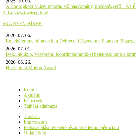
2025. 10. 03.
A Bodrogközi Múzeumporta: élő hagyomány, közösségi erő – Az Év
A Tájházszövetség hírei
SKANZEN HÍREK
2026. 07. 06.
Emlékéremmel tüntette ki a Debreceni Egyetem a Skanzen főigazgat
2026. 07. 01.
Ízek, inklúzió, Veszprém: Koordinátorainkkal belekóstoltunk a kirá
2026. 06. 26.
Heritage in Motion Award
Rólunk
Aktuális
Képzések
Tájházi-adatbázis
Tudástár
Impresszum
Felhasználási feltételek és adatvédelmi tájékoztató
Oldaltérkép