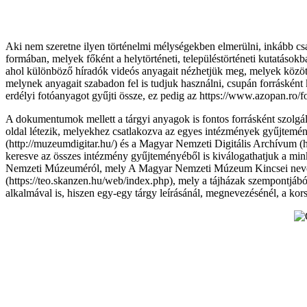
Aki nem szeretne ilyen történelmi mélységekben elmerülni, inkább csak
formában, melyek főként a helytörténeti, településtörténeti kutatások
ahol különböző híradók videós anyagait nézhetjük meg, melyek közöt
melynek anyagait szabadon fel is tudjuk használni, csupán forrásként 
erdélyi fotóanyagot gyűjti össze, ez pedig az https://www.azopan.ro/fo
A dokumentumok mellett a tárgyi anyagok is fontos forrásként szolgá
oldal létezik, melyekhez csatlakozva az egyes intézmények gyűjtemén
(http://muzeumdigitar.hu/) és a Magyar Nemzeti Digitális Archívum (ht
keresve az összes intézmény gyűjteményéből is kiválogathatjuk a minke
Nemzeti Múzeuméról, mely A Magyar Nemzeti Múzeum Kincsei nevet kapt
(https://teo.skanzen.hu/web/index.php), mely a tájházak szempontjábó
alkalmával is, hiszen egy-egy tárgy leírásánál, megnevezésénél, a kors