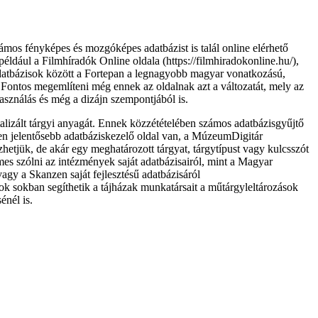
ámos fényképes és mozgóképes adatbázist is talál online elérhető
éldául a Filmhíradók Online oldala (https://filmhiradokonline.hu/),
datbázisok között a Fortepan a legnagyobb magyar vonatkozású,
. Fontos megemlíteni még ennek az oldalnak azt a változatát, mely az
használás és még a dizájn szempontjából is.
lizált tárgyi anyagát. Ennek közzétételében számos adatbázisgyűjtő
yen jelentősebb adatbáziskezelő oldal van, a MúzeumDigitár
hetjük, de akár egy meghatározott tárgyat, tárgytípust vagy kulcsszót
mes szólni az intézmények saját adatbázisairól, mint a Magyar
gy a Skanzen saját fejlesztésű adatbázisáról
ok sokban segíthetik a tájházak munkatársait a műtárgyleltározások
énél is.