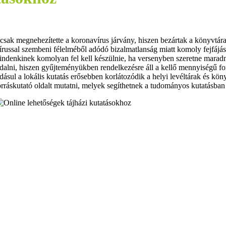
ak megnehezítette a koronavírus járvány, hiszen bezártak a könyvtárak,
vírussal szembeni félelméből adódó bizalmatlanság miatt komoly fejfáj
ndenkinek komolyan fel kell készülnie, ha versenyben szeretne maradni
hidalni, hiszen gyűjteményükben rendelkezésre áll a kellő mennyiségű 
ásul a lokális kutatás erősebben korlátozódik a helyi levéltárak és k
orráskutató oldalt mutatni, melyek segíthetnek a tudományos kutatásban ú