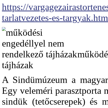
https://vargagezairastorte
tarlatvezetes-es-targyak.htm
működés
tájházak
A Sindümúzeum a magyar í
Egy veleméri parasztporta m
sindük (tetőcserepek) és 