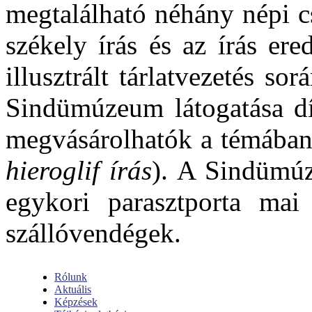
megtalálható néhány népi c
székely írás és az írás ere
illusztrált tárlatvezetés s
Sindümúzeum látogatása dí
megvásárolhatók a témában
hieroglif írás
). A Sindümúz
egykori parasztporta mai 
szállóvendégek.
Rólunk
Aktuális
Képzések