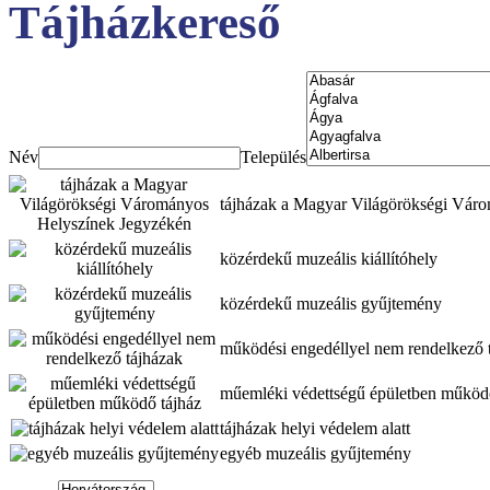
Tájházkereső
Név
Település
tájházak a Magyar Világörökségi Vár
közérdekű muzeális kiállítóhely
közérdekű muzeális gyűjtemény
működési engedéllyel nem rendelkező 
műemléki védettségű épületben működő
tájházak helyi védelem alatt
egyéb muzeális gyűjtemény