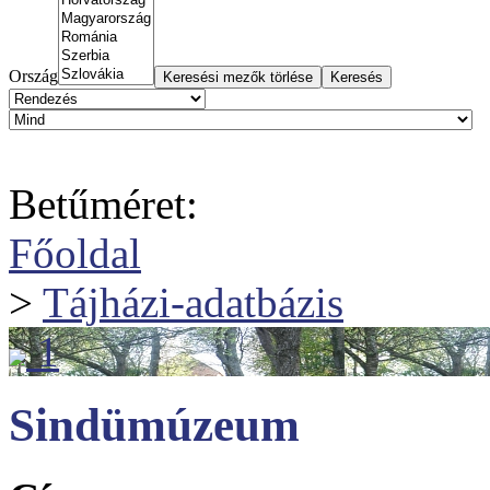
Ország
Betűméret:
Főoldal
>
Tájházi-adatbázis
1
Sindümúzeum