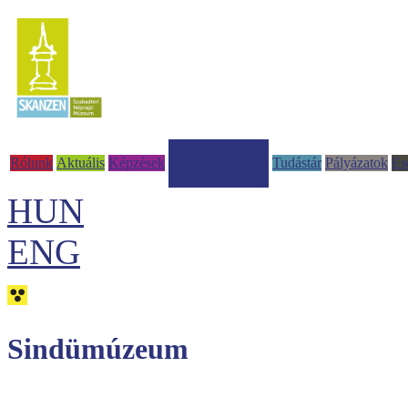
Rólunk
Aktuális
Képzések
Tudástár
Pályázatok
Es
Tájházi-adatbázis
HUN
ENG
Sindümúzeum