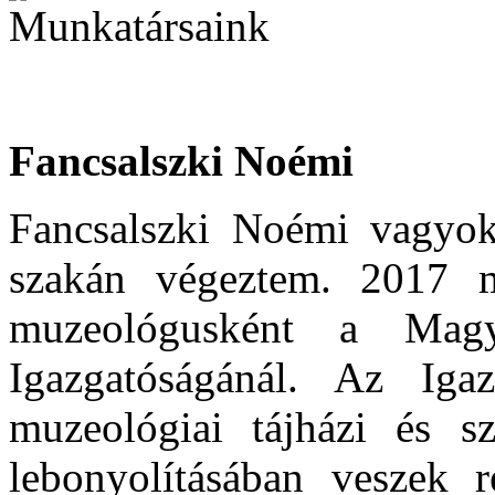
Fancsalszki Noémi
Fancsalszki Noémi vagyok
szakán végeztem. 2017 
muzeológusként
a Magy
Igazgatóságánál. Az Iga
muzeológiai tájházi és s
lebonyolításában veszek r