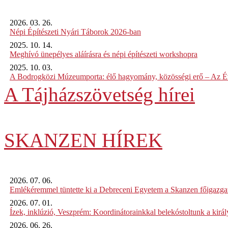
2026. 03. 26.
Népi Építészeti Nyári Táborok 2026-ban
2025. 10. 14.
Meghívó ünepélyes aláírásra és népi építészeti workshopra
2025. 10. 03.
A Bodrogközi Múzeumporta: élő hagyomány, közösségi erő – Az Év
A Tájházszövetség hírei
SKANZEN HÍREK
2026. 07. 06.
Emlékéremmel tüntette ki a Debreceni Egyetem a Skanzen főigazgat
2026. 07. 01.
Ízek, inklúzió, Veszprém: Koordinátorainkkal belekóstoltunk a kirá
2026. 06. 26.