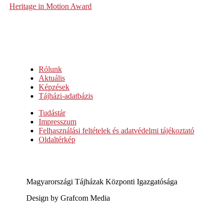
Heritage in Motion Award
Rólunk
Aktuális
Képzések
Tájházi-adatbázis
Tudástár
Impresszum
Felhasználási feltételek és adatvédelmi tájékoztató
Oldaltérkép
Magyarországi Tájházak Központi Igazgatósága
Design by Grafcom Media