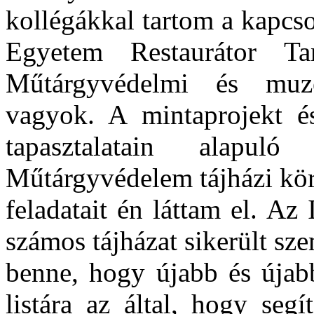
kollégákkal tartom a kapcs
Egyetem Restaurátor Tan
Műtárgyvédelmi és muzeo
vagyok. A mintaprojekt és
tapasztalatain alapu
Műtárgyvédelem tájházi kör
feladatait én láttam el. Az 
számos tájházat sikerült s
benne, hogy újabb és újabb
listára az által, hogy seg