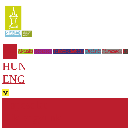
Aktuális
Képzések
Tájházi-adatbázis
Tudástár
Pályázatok
Es
Rólunk
HUN
ENG
Kapcsolat
Kik vagyunk