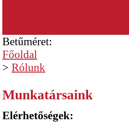
Munkatársaink
Partnereink
Partnereink elismerései
Betűméret:
Főoldal
>
Rólunk
Munkatársaink
Elérhetőségek: