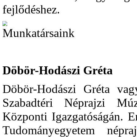
fejlődéshez.
Döbör-Hodászi Gréta
Döbör-Hodászi Gréta vag
Szabadtéri Néprajzi Mú
Központi Igazgatóságán. Em
Tudományegyetem népraj