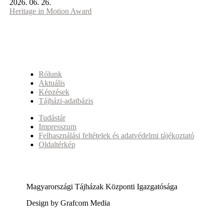
2026. 06. 26.
Heritage in Motion Award
Rólunk
Aktuális
Képzések
Tájházi-adatbázis
Tudástár
Impresszum
Felhasználási feltételek és adatvédelmi tájékoztató
Oldaltérkép
Magyarországi Tájházak Központi Igazgatósága
Design by Grafcom Media