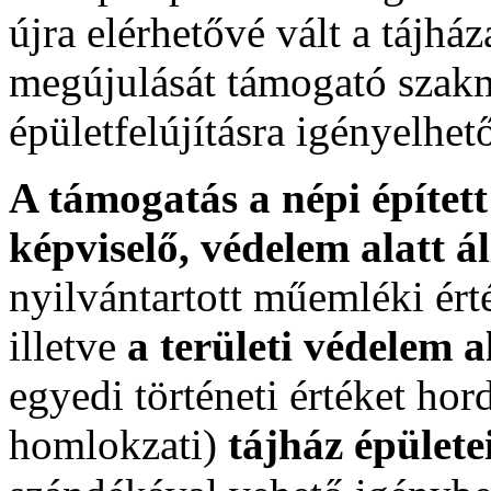
újra elérhetővé vált a tájház
megújulását támogató szakm
épületfelújításra igényelhe
A támogatás a népi építet
képviselő, védelem alatt á
nyilvántartott műemléki ért
illetve
a területi védelem a
egyedi történeti értéket ho
homlokzati)
tájház épülete