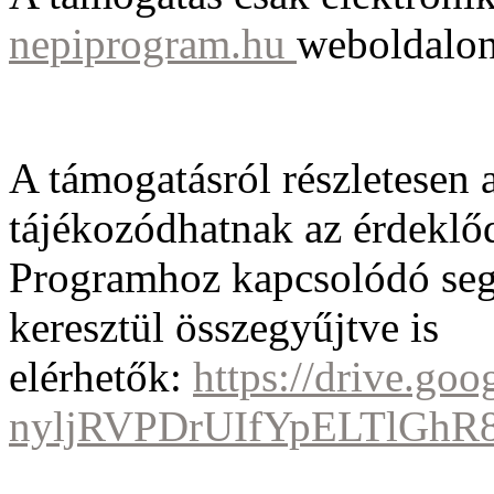
nepiprogram.hu
weboldalon
A támogatásról részletesen a
tájékozódhatnak az érdeklőd
Programhoz kapcsolódó segé
keresztül összegyűjtve is
elérhetők:
https://drive.go
nyljRVPDrUIfYpELTlGhR8