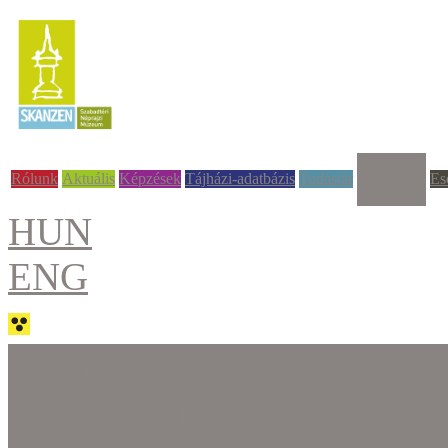
Rólunk
Aktuális
Képzések
Tájházi-adatbázis
Tudástár
Es
Pályázatok
HUN
ENG
Aktuális pályázatok
Megvalósult fejlesztések