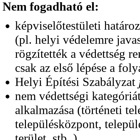
Nem fogadható el:
képviselőtestületi határo
(pl. helyi védelemre java
rögzítették a védettség re
csak az első lépése a fol
Helyi Építési Szabályzat
nem védettségi kategóriá
alkalmazása (történeti te
településközpont, telep
terület, stb..)