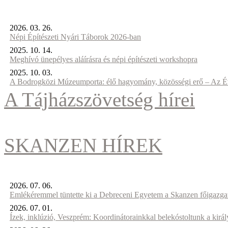
2026. 03. 26.
Népi Építészeti Nyári Táborok 2026-ban
2025. 10. 14.
Meghívó ünepélyes aláírásra és népi építészeti workshopra
2025. 10. 03.
A Bodrogközi Múzeumporta: élő hagyomány, közösségi erő – Az Év
A Tájházszövetség hírei
SKANZEN HÍREK
2026. 07. 06.
Emlékéremmel tüntette ki a Debreceni Egyetem a Skanzen főigazgat
2026. 07. 01.
Ízek, inklúzió, Veszprém: Koordinátorainkkal belekóstoltunk a kirá