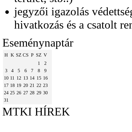
jegyzői igazolás védettsé
hivatkozás és a csatolt re
Eseménynaptár
H
K
SZ
CS
P
SZ
V
1
2
3
4
5
6
7
8
9
10
11
12
13
14
15
16
17
18
19
20
21
22
23
24
25
26
27
28
29
30
31
MTKI HÍREK