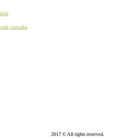
óját
lynék városába
2017 © All rights reserved.