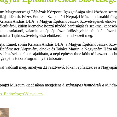
m Magyarországi Tájházak Központi Igazgatósága által közösen szerv
kája idén dr. Füzes Endre, a Szabadtéri Néprajzi Múzeum korábbi főig
 Krizsán András DLA, a Magyar Építőművészek Szövetségének elnöke ny
e életútjáról, külön kiemelve hozzá fűződő barátságát és szakmai ka
m kapcsolatáról, valamint a népi építészet örökségvédelmének építészeti
– mint a Tájházszövetség első elnökéről – emlékezett meg.
 zárta. Ennek során Krizsán András DLA, a Magyar Építőművészek Szöv
Építőmester Alapítvány elnöke és Takács Martin, a Nagyapám Háza táb
s képzések során elsajátítható, a népi építészethez köthető hasznos tec
Nagyapám Háza Program nyári táborairól.
val valósult meg, amelyen 22 résztvevő, főként építészek és a Nagyap
 Néprajzi Múzeum kiadásában megjelent
A szántalpas hombártól a tájházi
es_Endre/?pg=0&layout=s