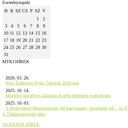
Eseménynaptár
H
K
SZ
CS
P
SZ
V
1
2
3
4
5
6
7
8
9
10
11
12
13
14
15
16
17
18
19
20
21
22
23
24
25
26
27
28
29
30
31
MTKI HÍREK
2026. 03. 26.
Népi Építészeti Nyári Táborok 2026-ban
2025. 10. 14.
Meghívó ünepélyes aláírásra és népi építészeti workshopra
2025. 10. 03.
A Bodrogközi Múzeumporta: élő hagyomány, közösségi erő – Az Év
A Tájházszövetség hírei
SKANZEN HÍREK