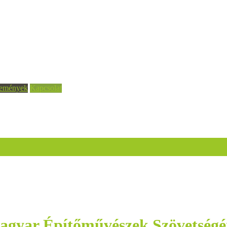
emények
Kapcsolat
 Magyar Építőművészek Szövetség