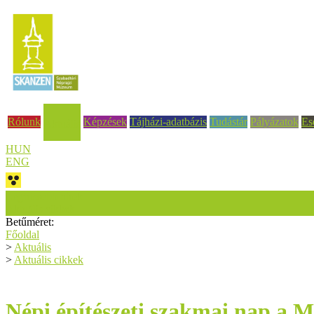
Rólunk
Képzések
Tájházi-adatbázis
Tudástár
Pályázatok
Es
Aktuális
HUN
ENG
Legfrissebb hírek
Aktuális cikkek
Betűméret:
Főoldal
>
Aktuális
>
Aktuális cikkek
Népi építészeti szakmai nap a