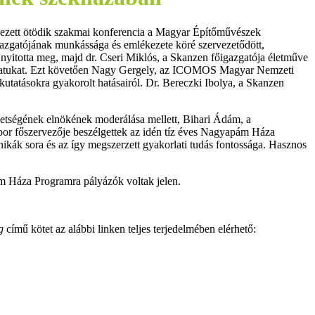
ezett ötödik szakmai konferencia a Magyar Építőművészek
azgatójának munkássága és emlékezete köré szervezetődött,
itotta meg, majd dr. Cseri Miklós, a Skanzen főigazgatója életműve
pcsolatukat. Ezt követően Nagy Gergely, az ICOMOS Magyar Nemzeti
 kutatásokra gyakorolt hatásairól. Dr. Bereczki Ibolya, a Skanzen
etségének elnökének moderálása mellett, Bihari Ádám, a
or főszervezője beszélgettek az idén tíz éves Nagyapám Háza
hnikák sora és az így megszerzett gyakorlati tudás fontossága. Hasznos
ám Háza Programra pályázók voltak jelen.
g
című kötet az alábbi linken teljes terjedelmében elérhető: