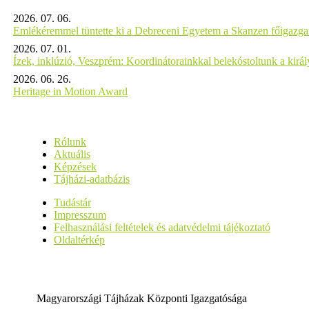
2026. 07. 06.
Emlékéremmel tüntette ki a Debreceni Egyetem a Skanzen főigazgat
2026. 07. 01.
Ízek, inklúzió, Veszprém: Koordinátorainkkal belekóstoltunk a kirá
2026. 06. 26.
Heritage in Motion Award
Rólunk
Aktuális
Képzések
Tájházi-adatbázis
Tudástár
Impresszum
Felhasználási feltételek és adatvédelmi tájékoztató
Oldaltérkép
Magyarországi Tájházak Központi Igazgatósága