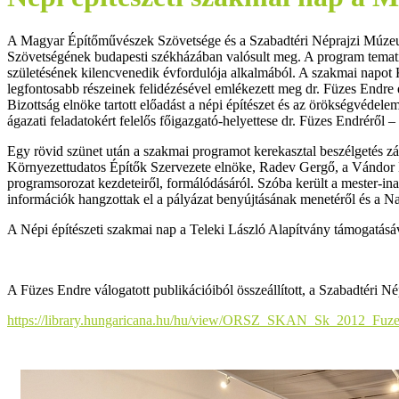
A Magyar Építőművészek Szövetsége és a Szabadtéri Néprajzi Múzeu
Szövetségének budapesti székházában valósult meg. A program temati
születésének kilencvenedik évfordulója alkalmából. A szakmai napot
legfontosabb részeinek felidézésével emlékezett meg dr. Füzes Endr
Bizottság elnöke tartott előadást a népi építészet és az örökségvédele
ágazati feladatokért felelős főigazgató-helyettese dr. Füzes Endréről 
Egy rövid szünet után a szakmai programot kerekasztal beszélgetés
Környezettudatos Építők Szervezete elnöke, Radev Gergő, a Vándor 
programsorozat kezdeteiről, formálódásáról. Szóba került a mester-ina
információk hangzottak el a pályázat benyújtásának menetéről és a 
A Népi építészeti szakmai nap a Teleki László Alapítvány támogatásá
A Füzes Endre válogatott publikációiból összeállított, a Szabadtéri
https://library.hungaricana.hu/hu/view/ORSZ_SKAN_Sk_2012_Fuz