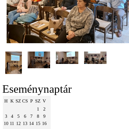
Eseménynaptár
H
K
SZ
CS
P
SZ
V
1
2
3
4
5
6
7
8
9
10
11
12
13
14
15
16