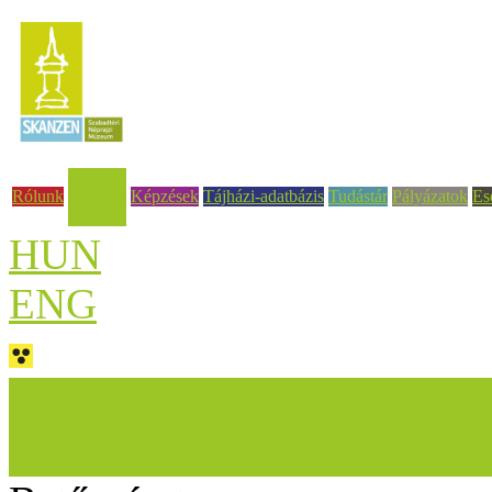
Rólunk
Képzések
Tájházi-adatbázis
Tudástár
Pályázatok
Es
Aktuális
HUN
ENG
Legfrissebb hírek
Aktuális cikkek