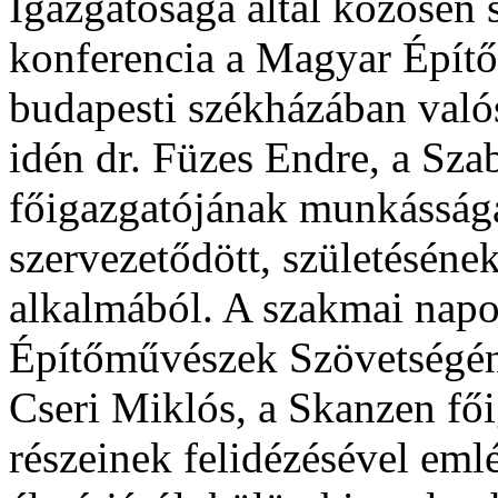
Igazgatósága által közösen 
konferencia a Magyar Épít
budapesti székházában való
idén dr. Füzes Endre, a Sz
főigazgatójának munkássága
szervezetődött, születéséne
alkalmából. A szakmai nap
Építőművészek Szövetségéne
Cseri Miklós, a Skanzen fő
részeinek felidézésével eml