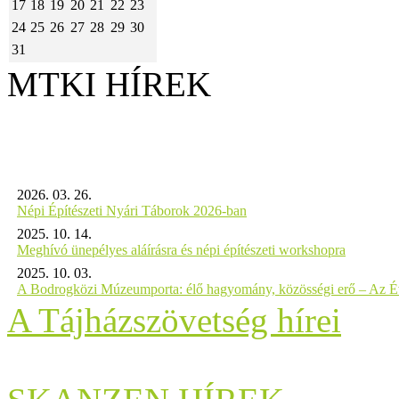
17
18
19
20
21
22
23
24
25
26
27
28
29
30
31
MTKI HÍREK
2026. 03. 26.
Népi Építészeti Nyári Táborok 2026-ban
2025. 10. 14.
Meghívó ünepélyes aláírásra és népi építészeti workshopra
2025. 10. 03.
A Bodrogközi Múzeumporta: élő hagyomány, közösségi erő – Az Év
A Tájházszövetség hírei