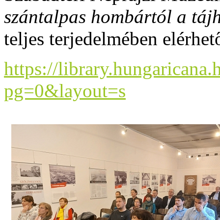
szántalpas hombártól a táj
teljes terjedelmében elérhet
https://library.hungaric
pg=0&layout=s