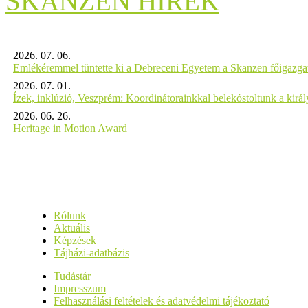
SKANZEN HÍREK
2026. 07. 06.
Emlékéremmel tüntette ki a Debreceni Egyetem a Skanzen főigazgat
2026. 07. 01.
Ízek, inklúzió, Veszprém: Koordinátorainkkal belekóstoltunk a kirá
2026. 06. 26.
Heritage in Motion Award
Rólunk
Aktuális
Képzések
Tájházi-adatbázis
Tudástár
Impresszum
Felhasználási feltételek és adatvédelmi tájékoztató