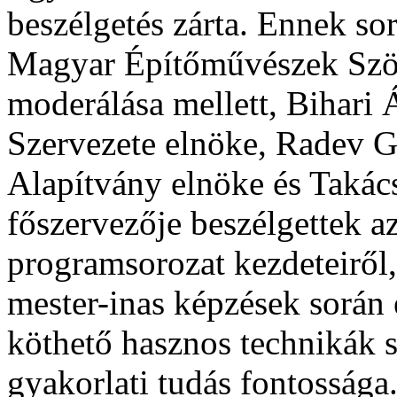
beszélgetés zárta. Ennek s
Magyar Építőművészek Szö
moderálása mellett, Bihari
Szervezete elnöke, Radev G
Alapítvány elnöke és Takác
főszervezője beszélgettek 
programsorozat kezdeteiről,
mester-inas képzések során e
köthető hasznos technikák s
gyakorlati tudás fontosság