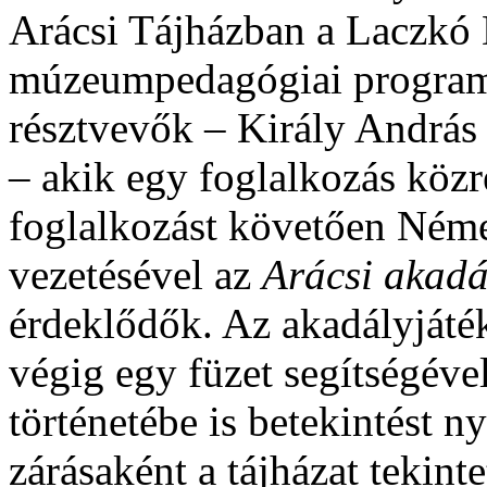
Arácsi Tájházban a Laczk
múzeumpedagógiai programj
résztvevők – Király Andrá
– akik egy foglalkozás köz
foglalkozást követően Néme
vezetésével az
Arácsi akadá
érdeklődők. Az akadályjáték
végig egy füzet segítségével
történetébe is betekintést
zárásaként a tájházat tekint