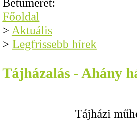
Betűméret:
Főoldal
>
Aktuális
>
Legfrissebb hírek
Tájházalás - Ahány h
Tájházi műh