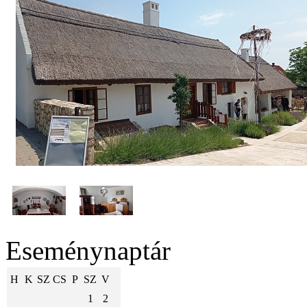
Eseménynaptár
H
K
SZ
CS
P
SZ
V
1
2