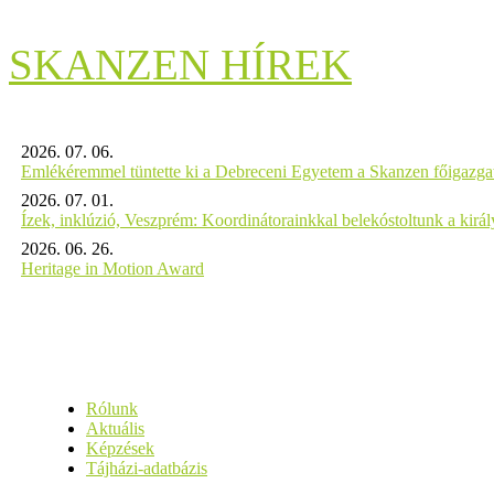
SKANZEN HÍREK
2026. 07. 06.
Emlékéremmel tüntette ki a Debreceni Egyetem a Skanzen főigazgat
2026. 07. 01.
Ízek, inklúzió, Veszprém: Koordinátorainkkal belekóstoltunk a kirá
2026. 06. 26.
Heritage in Motion Award
Rólunk
Aktuális
Képzések
Tájházi-adatbázis