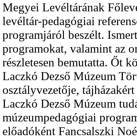
Megyei Levéltárának Főlevé
levéltár-pedagógiai referens
programjáról beszélt. Ismer
programokat, valamint az on
részletesen bemutatta. Őt kö
Laczkó Dezső Múzeum Törté
osztályvezetője, tájházakért
Laczkó Dezső Múzeum tudásá
múzeumpedagógiai programo
előadóként Fancsalszki Noé