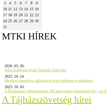
3
4
5
6
7
8
9
10
11
12
13
14
15
16
17
18
19
20
21
22
23
24
25
26
27
28
29
30
31
MTKI HÍREK
2026. 03. 26.
Népi Építészeti Nyári Táborok 2026-ban
2025. 10. 14.
Meghívó ünepélyes aláírásra és népi építészeti workshopra
2025. 10. 03.
A Bodrogközi Múzeumporta: élő hagyomány, közösségi erő – Az Év
A Tájházszövetség hírei