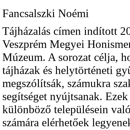
Fancsalszki Noémi
Tájházalás címen indított 
Veszprém Megyei Honismere
Múzeum. A sorozat célja, 
tájházak és helytörténeti g
megszólítsák, számukra sza
segítséget nyújtsanak. Ez
különböző településein va
számára elérhetőek legyenek,