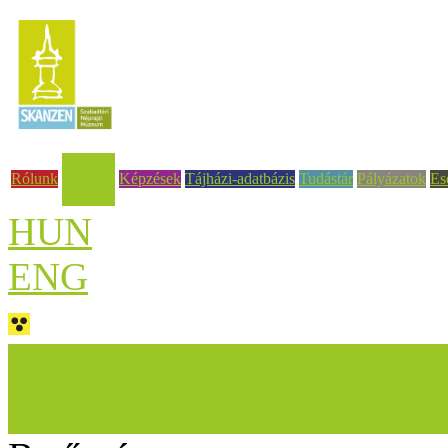
Rólunk
Képzések
Tájházi-adatbázis
Tudástár
Pályázatok
Es
Aktuális
HUN
ENG
Legfrissebb hírek
Aktuális cikkek