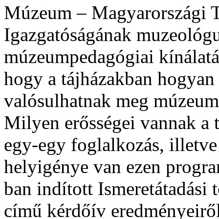
Múzeum – Magyarországi T
Igazgatóságának muzeológu
múzeumpedagógiai kínálatár
hogy a tájházakban hogyan
valósulhatnak meg múzeump
Milyen erősségei vannak a t
egy-egy foglalkozás, illetv
helyigénye van ezen progra
ban indított Ismeretátadási
című kérdőív eredményeiről