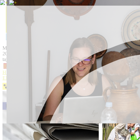
Magyarországi Tájházak Központi igazgatósága
2000 Szentendre, Sztaravodai út 75.
tajhazigazgatosag@skanzen.hu
Rólunk
Aktuális
Képzések
Tájházi-adatbázis
Tudástár
Pályázatok
Es
HUN
ENG
hírek
kik vagyunk