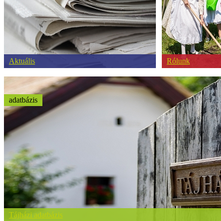
Aktuális
Rólunk
adatbázis
Tájházi adatbázis