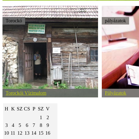
Torockó
pályázatok
Beszámoló a kiskőrösi Tájházi Múzeumi Gyakorlatról
Torockói Vízimalom
Pályázatok
H
K
SZ
CS
P
SZ
V
1
2
3
4
5
6
7
8
9
10
11
12
13
14
15
16