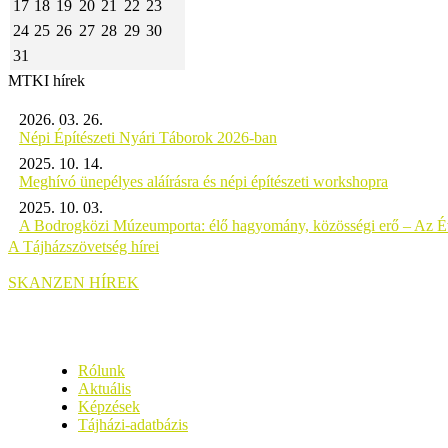
17
18
19
20
21
22
23
24
25
26
27
28
29
30
31
MTKI hírek
2026. 03. 26.
Népi Építészeti Nyári Táborok 2026-ban
2025. 10. 14.
Meghívó ünepélyes aláírásra és népi építészeti workshopra
2025. 10. 03.
A Bodrogközi Múzeumporta: élő hagyomány, közösségi erő – Az Év
A Tájházszövetség hírei
SKANZEN HÍREK
Rólunk
Aktuális
Képzések
Tájházi-adatbázis