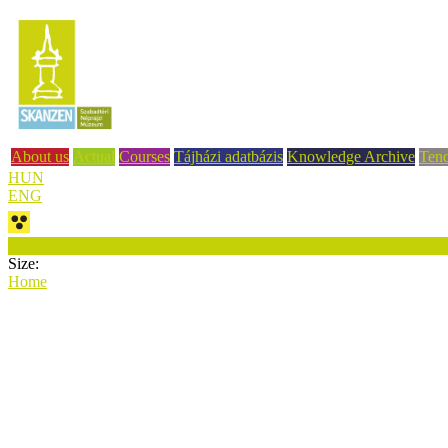
About us
Actual
Courses
Tájházi adatbázis
Knowledge Archive
Tend
HUN
ENG
Size:
Home