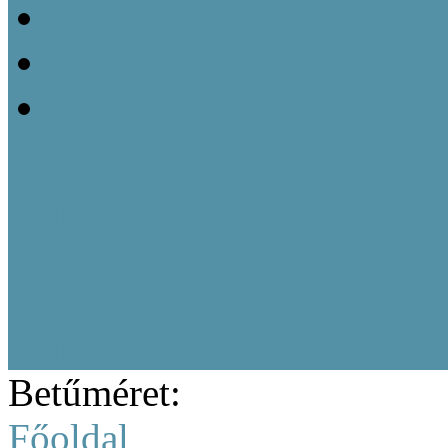
20211005_Népi Építésze
20220208_Népi Építészet
20220829_Népi Építésze
Tájházi képzés résztvevőine
Múzeumi Iránytű sorozat
Közép-magyarországi region
Tájházi Akadémia
Betűméret:
Főoldal