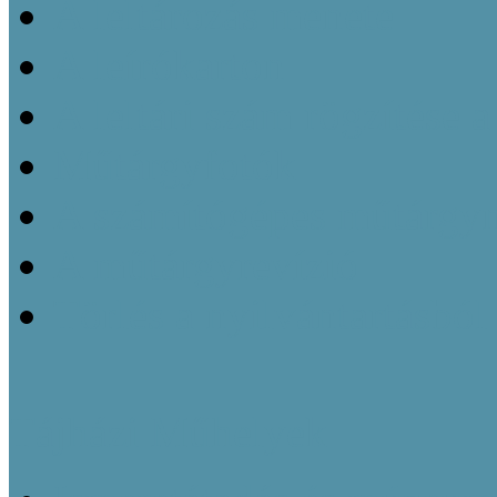
A leltározás menete
A leírókarton
A leltári szám rögzítése 
Műtárgyfotók
A számítógépes műtárgyn
A műtárgyrevízió
Törlés a nyilvántartásból
Tájházi Műhelyek