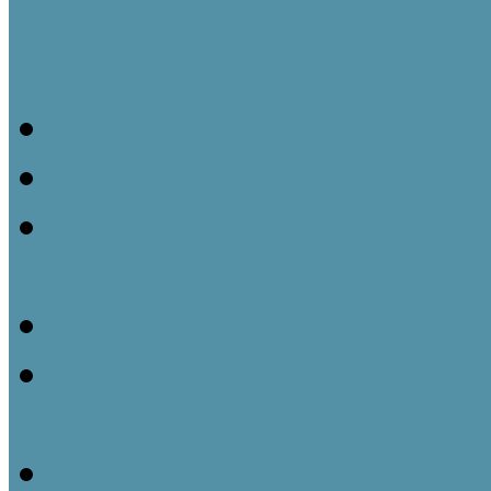
Néprajzi 1×1 – Kisokos táj
Ismertető
Mivel foglalkozik az etn
Ha van új, akkor van régi
történetéről
A kulturális örökség inté
A tájházi muzeológiát f
és jelentőségük
Gazdasági épületek a táj