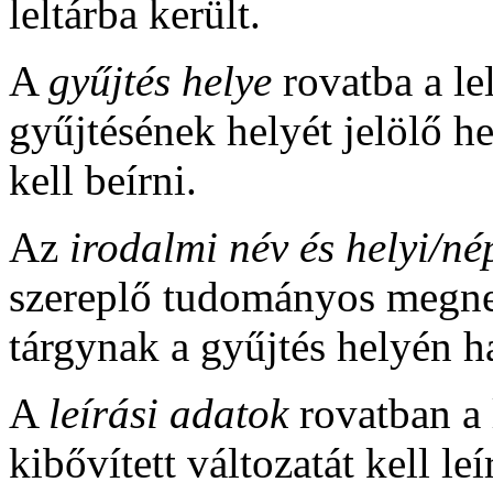
leltárba került.
A
gyűjtés helye
rovatba a le
gyűjtésének helyét jelölő h
kell beírni.
Az
irodalmi név és helyi/né
szereplő tudományos megnev
tárgynak a gyűjtés helyén h
A
leírási adatok
rovatban a 
kibővített változatát kell le