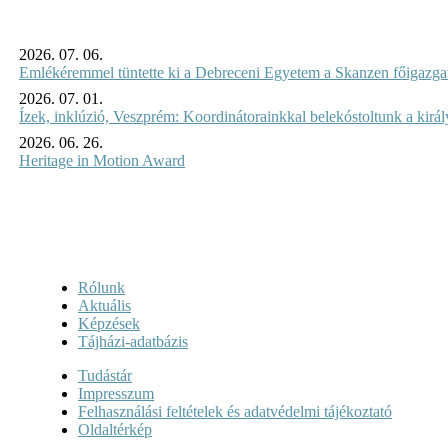
2026. 07. 06.
Emlékéremmel tüntette ki a Debreceni Egyetem a Skanzen főigazgat
2026. 07. 01.
Ízek, inklúzió, Veszprém: Koordinátorainkkal belekóstoltunk a kirá
2026. 06. 26.
Heritage in Motion Award
Rólunk
Aktuális
Képzések
Tájházi-adatbázis
Tudástár
Impresszum
Felhasználási feltételek és adatvédelmi tájékoztató
Oldaltérkép