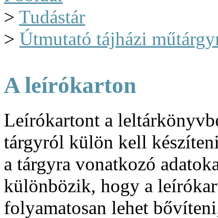
>
Tudástár
>
Útmutató tájházi műtárgy
A leírókarton
Leírókartont a leltárkönyv
tárgyról külön kell készíten
a tárgyra vonatkozó adatoka
különbözik, hogy a leírókar
folyamatosan lehet bővíteni