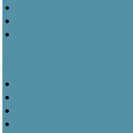
Működési engedély megsz
Jogszabályok, rendeletek
Tájház – A fogalom (át)a
Útmutató tájházi műtárgyny
Bevezetés
A leltározó személy
Ajándékozási és vásárlás
A Gyarapodási napló és 