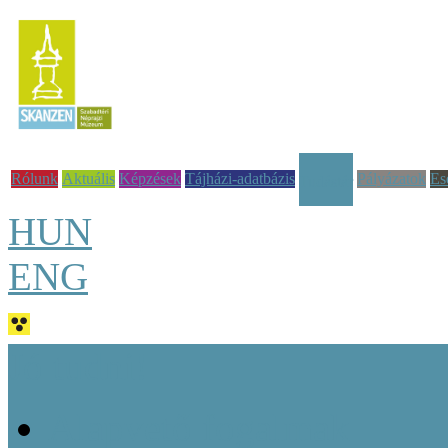
Rólunk
Aktuális
Képzések
Tájházi-adatbázis
Pályázatok
Es
Tudástár
HUN
ENG
Jó tudni!
Alapvető fogalmak