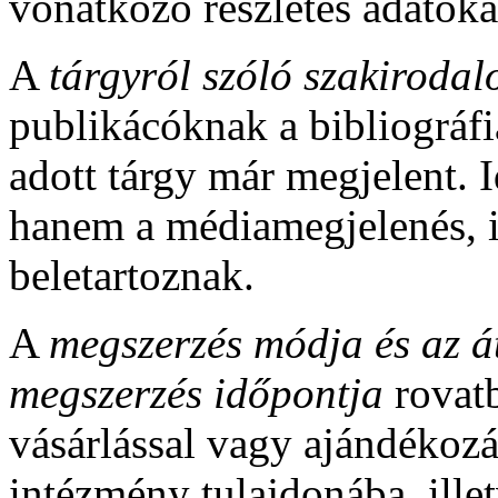
vonatkozó részletes adatokat 
A
tárgyról szóló szakiroda
publikácóknak a bibliográfi
adott tárgy már megjelent.
hanem a médiamegjelenés, il
beletartoznak.
A
megszerzés módja és az á
megszerzés időpontja
rovatb
vásárlással vagy ajándékozás
intézmény tulajdonába, illet