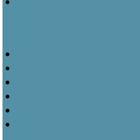
Gyűjteményezés a tájház
Tájházi TudásTár sorozat
Tájházi TudásTár 1.
Tájházi TudásTár 2.
Tájházi TudásTár 3.
Tájházi TudásTár 4.
Tájházi TudásTár 5.
Könyvrendelés