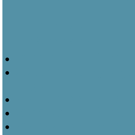
Fejlesztési tervek
Információs napok
20200206_Népi Építésze
20200701_Kubinyi Ágost
Program
20200831_Népi Építésze
20210226_Népi Építésze
20210526_Népi Építésze