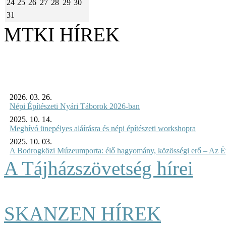
24
25
26
27
28
29
30
31
MTKI HÍREK
2026. 03. 26.
Népi Építészeti Nyári Táborok 2026-ban
2025. 10. 14.
Meghívó ünepélyes aláírásra és népi építészeti workshopra
2025. 10. 03.
A Bodrogközi Múzeumporta: élő hagyomány, közösségi erő – Az Év
A Tájházszövetség hírei
SKANZEN HÍREK