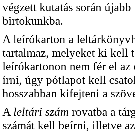
végzett kutatás során újabb
birtokunkba.
A leírókarton a leltárkönyv
tartalmaz, melyeket ki kell
leírókartonon nem fér el az 
írni, úgy pótlapot kell csato
hosszabban kifejteni a szöv
A
leltári szám
rovatba a tárg
számát kell beírni, illetve a