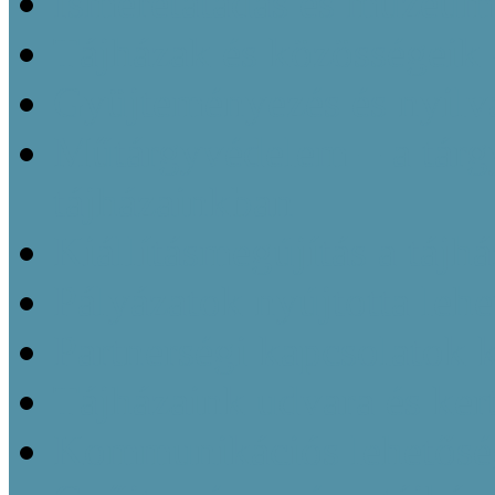
Ismeretátadás és múzeu
Tájházak és közösségeik 
Gyüjteményezés és nyilvá
Műtárgyvédelem – a tárg
tájházainkban
Kiállításmegújítás a tájh
Pályázatok nyújtotta leh
Partnerségi kapcsolatok k
Tájházaink udvara és kert
Kommunikációs lehetőség