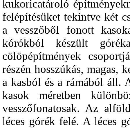
kukoricatároló építményekn
felépítésüket tekintve két 
a vesszőből fonott kasok
kórókból készült góré
cölöpépítmények csoportj
részén hosszúkás, magas, k
a kasból és a rámából áll. A
kasok méretben különbö
vesszőfonatosak. Az alföl
léces górék felé. A léces 