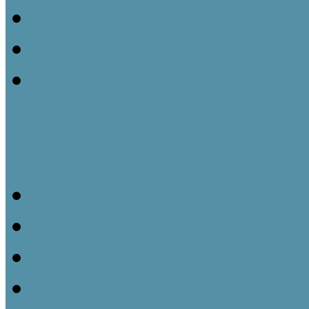
Működési engedély megsz
Jogszabályok, rendeletek
Tájház – A fogalom (át)a
Útmutató tájházi műtárgyny
Bevezetés
A leltározó személy
Ajándékozási és vásárlás
A Gyarapodási napló és 