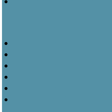
Gyűjteményezés a tájház
Tájházi TudásTár sorozat
Tájházi TudásTár 1.
Tájházi TudásTár 2.
Tájházi TudásTár 3.
Tájházi TudásTár 4.
Tájházi TudásTár 5.
Könyvrendelés