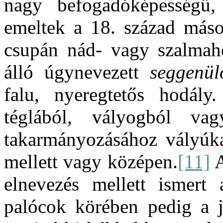
nagy befogadóképességű, 
emeltek a 18. század másod
csupán nád- vagy szalmahéj
álló úgynevezett
seggenül
falu, nyeregtetős hodály
téglából, vályogból va
takarmányozásához vályúkat
mellett vagy középen.
[11]
A
elnevezés mellett ismert
palócok körében pedig a j