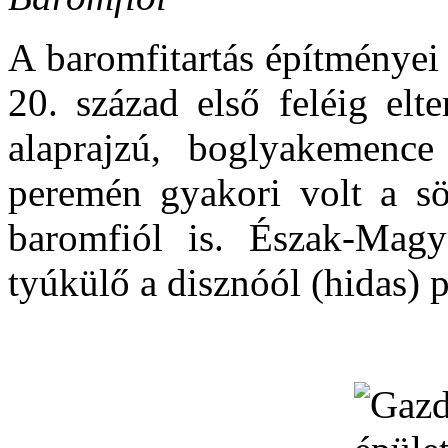
A baromfitartás építményei
20. század első feléig elt
alaprajzú, boglyakemence
peremén gyakori volt a söv
baromfiól is. Észak-Mag
tyúkülő a disznóól (hidas) p