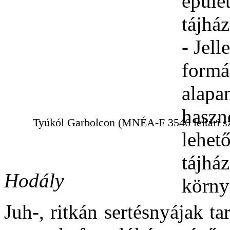
Tyúkól Garbolcon (MNÉA-F 3546 leltári sz
Hodály
Juh-, ritkán sertésnyájak ta