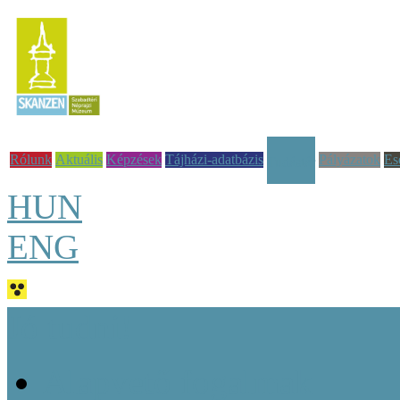
Rólunk
Aktuális
Képzések
Tájházi-adatbázis
Pályázatok
Es
Tudástár
HUN
ENG
Jó tudni!
Alapvető fogalmak