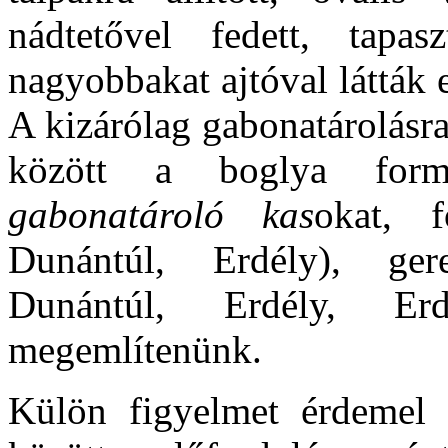
nádtetővel fedett, tapa
nagyobbakat ajtóval látták e
A kizárólag gabonatárolásra
között a boglya formá
gabonatároló kas
okat, 
Dunántúl, Erdély), ger
Dunántúl, Erdély, Er
megemlítenünk.
Külön figyelmet érdemel a