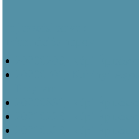
Fejlesztési tervek
Információs napok
20200206_Népi Építésze
20200701_Kubinyi Ágost
Program
20200831_Népi Építésze
20210226_Népi Építésze
20210526_Népi Építésze