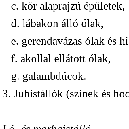
c. kör alaprajzú épületek,
d. lábakon álló ólak,
e. gerendavázas ólak és h
f. akollal ellátott ólak,
g. galambdúcok.
3. Juhistállók (színek és ho
Ló- és marhaistálló