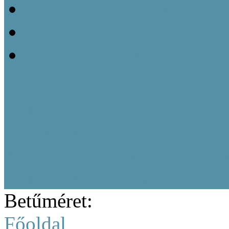
20211005_Népi Építésze
20220208_Népi Építészet
20220829_Népi Építésze
Tájházi képzés résztvevőine
Múzeumi Iránytű sorozat
Közép-magyarországi region
Tájházi Akadémia
Betűméret:
Főoldal