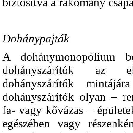
biztosítva a rakomány csap
Dohánypajták
A dohánymonopólium be
dohányszárítók az el
dohányszárítók mintájá
dohányszárítók olyan – ren
fa- vagy kővázas – épülete
egészében vagy részenkén