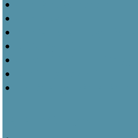
A leltározás menete
A leírókarton
A leltári szám rögzítése 
Műtárgyfotók
A számítógépes műtárgyn
A műtárgyrevízió
Törlés a nyilvántartásból
Tájházi Műhelyek