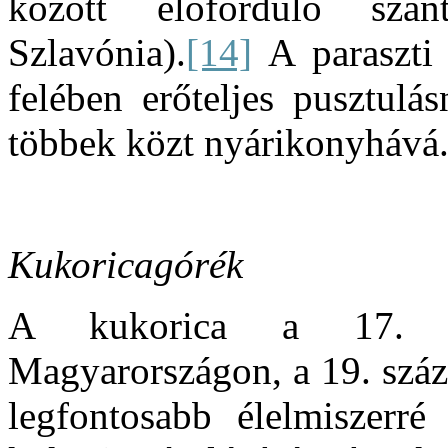
között előforduló szán
Szlavónia).
[14]
A paraszti
felében erőteljes pusztulás
többek közt nyárikonyhává
Kukoricagórék
A kukorica a 17. s
Magyarországon, a 19. száz
legfontosabb élelmiszerr