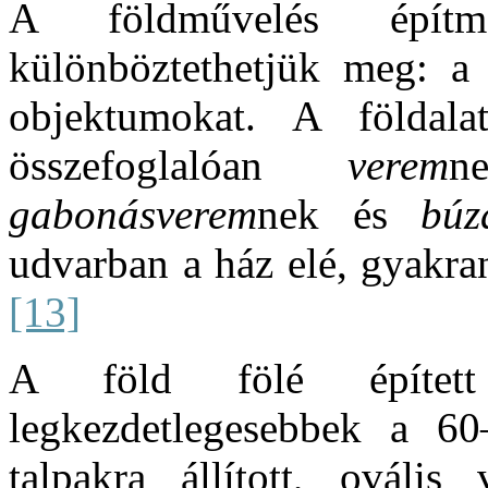
A földművelés építm
különböztethetjük meg: a f
objektumokat. A földalat
összefoglalóan
verem
n
gabonásverem
nek és
búz
udvarban a ház elé, gyakran
[13]
A föld fölé épített
legkezdetlegesebbek a 6
talpakra állított, ovális