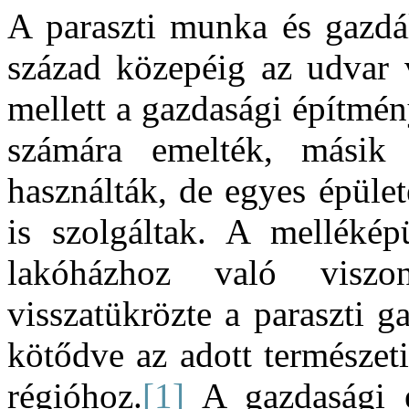
A paraszti munka és gazdál
század közepéig az udvar v
mellett a gazdasági építmén
számára emelték, másik 
használták, de egyes épüle
is szolgáltak. A mellékép
lakóházhoz való viszo
visszatükrözte a paraszti g
kötődve az adott természeti
régióhoz.
[1]
A gazdasági é