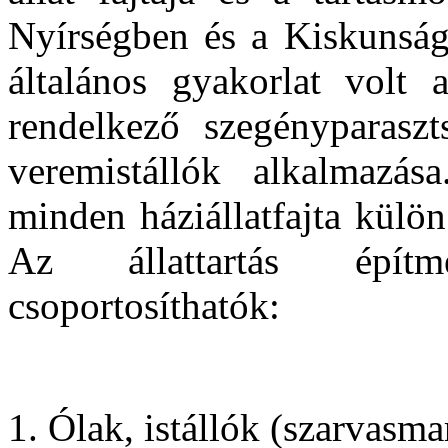
Nyírségben és a Kiskunságb
általános gyakorlat volt 
rendelkező szegényparaszt
veremistállók alkalmazá
minden háziállatfajta külön
Az állattartás épít
csoportosíthatók:
1. Ólak, istállók (szarvasma