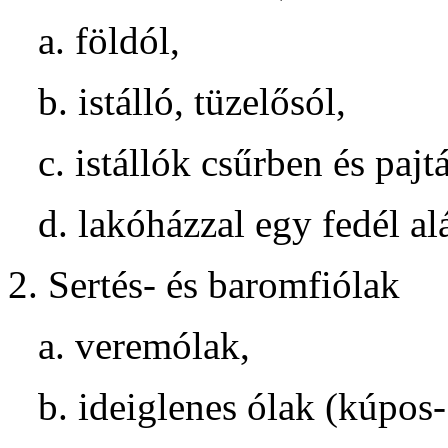
a. földól,
b. istálló, tüzelősól,
c. istállók csűrben és pajt
d. lakóházzal egy fedél alá
2. Sertés- és baromfiólak
a. veremólak,
b. ideiglenes ólak (kúpos