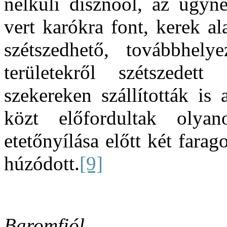
nélküli disznóól, az úgyne
vert karókra font, kerek al
szétszedhető, továbbhely
területekről szétszedet
szekereken szállították is
közt előfordultak olya
etetőnyílása előtt két fara
húzódott.
[9]
Baromfiól