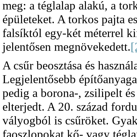
meg: a téglalap alakú, a tor
épületeket. A torkos pajta e
falsíktól egy-két méterrel ki
jelentősen megnövekedett.
[
A csűr beosztása és használ
Legjelentősebb építőanyaga 
pedig a borona-, zsilipelt é
elterjedt. A 20. század fordu
vályogból is csűröket. Gyak
faoszlopokat kő- vagy téglap