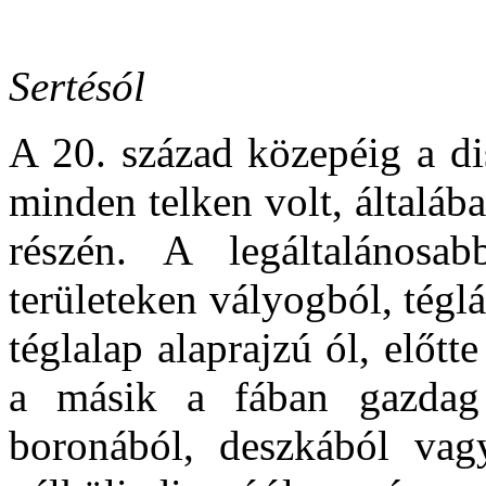
Sertésól
A 20. század közepéig a d
minden telken volt, általáb
részén. A legáltalánosab
területeken vályogból, téglá
téglalap alaprajzú ól, előtte
a másik a fában gazdag
boronából, deszkából vagy 