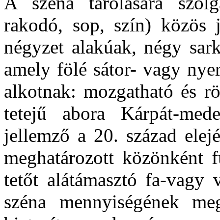
A széna tárolására szolg
rakodó, sop, szín) közös 
négyzet alakúak, négy sar
amely fölé sátor- vagy nye
alkotnak: mozgatható és rö
tetejű abora Kárpát-mede
jellemző a 20. század elej
meghatározott közönként fu
tetőt alátámasztó fa-vagy 
széna mennyiségének megfe