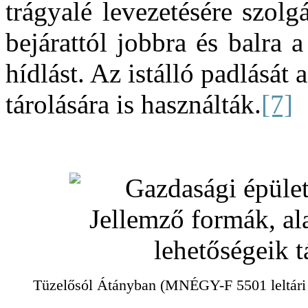
trágyalé levezetésére szol
bejárattól jobbra és balra a
hídlást. Az istálló padlását
tárolására is használták.
[7]
Tüzelősól Átányban (MNÉGY-F 5501 leltári s