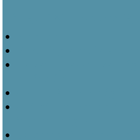
Néprajzi 1×1 – Kisokos táj
Ismertető
Mivel foglalkozik az etn
Ha van új, akkor van régi
történetéről
A kulturális örökség inté
A tájházi muzeológiát f
és jelentőségük
Gazdasági épületek a táj