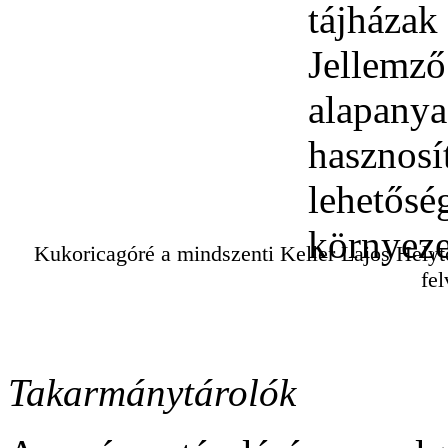
Kukoricagóré a mindszenti Keller Lajos Hely
fel
Takarmánytárolók