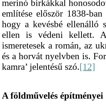
merinó birkákkal honosodo
említése először 1838-ban 
hogy a kevésbé ellenálló s
ellen is védeni kellett. 
ismeretesek a román, az uk
és a horvát nyelvben is. Fo
kamra’ jelentésű szó.
[12]
A földművelés építményei