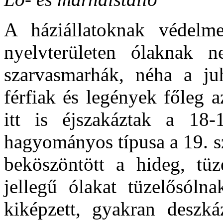
A háziállatoknak védelm
nyelvterületen ólaknak n
szarvasmarhák, néha a juh
férfiak és legények főleg az
itt is éjszakáztak a 18-
hagyományos típusa a 19. s
beköszöntött a hideg, tüze
jellegű ólakat tüzelősólna
kiképzett, gyakran deszká