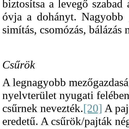
biztosítsa a levegő szabad 
óvja a dohányt. Nagyobb g
simítás, csomózás, bálázás m
Csűrök
A legnagyobb mezőgazdaság
nyelvterület nyugati felében
csűrnek nevezték.
[20]
A paj
eredetű. A csűrök/pajták né