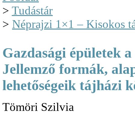
>
Tudástár
>
Néprajzi 1×1 – Kisokos t
Gazdasági épületek a
Jellemző formák, ala
lehetőségeik tájházi 
Tömöri Szilvia