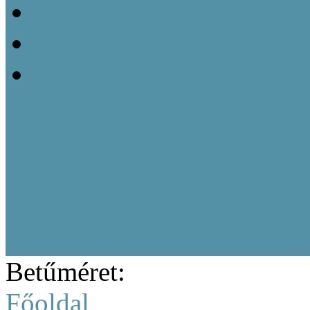
20211005_Népi Építésze
20220208_Népi Építészet
20220829_Népi Építésze
Tájházi képzés résztvevőine
Múzeumi Iránytű sorozat
Közép-magyarországi region
Tájházi Akadémia
Betűméret:
Főoldal