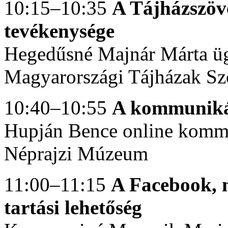
10:15–10:35
A Tájházszöv
tevékenysége
Hegedűsné Majnár Márta üg
Magyarországi Tájházak Sz
10:40–10:55
A kommunikác
Hupján Bence online kommu
Néprajzi Múzeum
11:00–11:15
A Facebook, m
tartási lehetőség