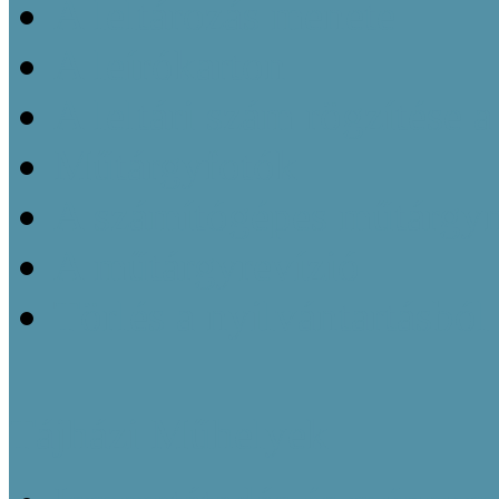
A leltározás menete
A leírókarton
A leltári szám rögzítése 
Műtárgyfotók
A számítógépes műtárgyn
A műtárgyrevízió
Törlés a nyilvántartásból
Tájházi Műhelyek