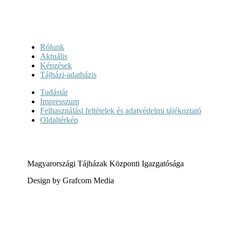
Rólunk
Aktuális
Képzések
Tájházi-adatbázis
Tudástár
Impresszum
Felhasználási feltételek és adatvédelmi tájékoztató
Oldaltérkép
Magyarországi Tájházak Központi Igazgatósága
Design by Grafcom Media