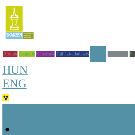
Rólunk
Aktuális
Képzések
Tájházi-adatbázis
Pályázatok
Es
Tudástár
HUN
ENG
Jó tudni!
Alapvető fogalmak