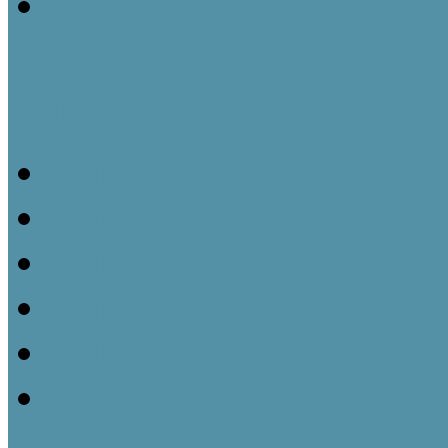
Gyűjteményezés a tájház
Tájházi TudásTár sorozat
Tájházi TudásTár 1.
Tájházi TudásTár 2.
Tájházi TudásTár 3.
Tájházi TudásTár 4.
Tájházi TudásTár 5.
Könyvrendelés