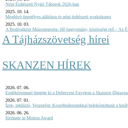
Népi Építészeti Nyári Táborok 2026-ban
2025. 10. 14.
Meghívó ünepélyes aláírásra és népi építészeti workshopra
2025. 10. 03.
A Bodrogközi Múzeumporta: élő hagyomány, közösségi erő – Az Év
A Tájházszövetség hírei
SKANZEN HÍREK
2026. 07. 06.
Emlékéremmel tüntette ki a Debreceni Egyetem a Skanzen főigazgat
2026. 07. 01.
Ízek, inklúzió, Veszprém: Koordinátorainkkal belekóstoltunk a kirá
2026. 06. 26.
Heritage in Motion Award