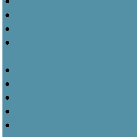
Ismeretátadás és múzeu
Tájházak és közösségeik 
Gyüjteményezés és nyilvá
Műtárgyvédelem – a tárg
tájházainkban
Kiállításmegújítás a tájh
Pályázatok nyújtotta leh
Partnerségi kapcsolatok k
Tájházaink udvara és kert
Kommunikációs lehetőség