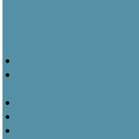
Fejlesztési tervek
Információs napok
20200206_Népi Építésze
20200701_Kubinyi Ágost
Program
20200831_Népi Építésze
20210226_Népi Építésze
20210526_Népi Építésze