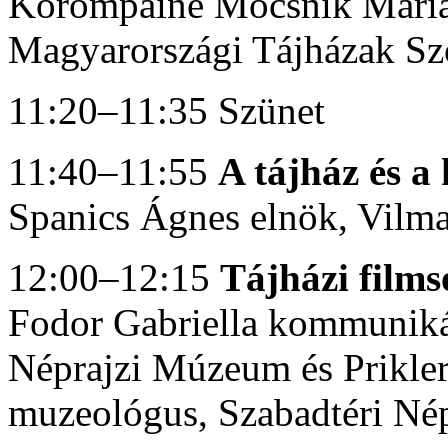
Korompainé Mocsnik Marian
Magyarországi Tájházak Sz
11:20–11:35 Szünet
11:40–11:55
A tájház és 
Spanics Ágnes elnök, Vilm
12:00–12:15
Tájházi films
Fodor Gabriella kommunikác
Néprajzi Múzeum és Prikler 
muzeológus, Szabadtéri Né