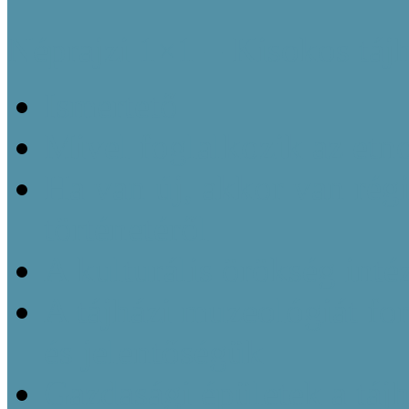
Néprajzi 1×1 – Kisokos táj
Ismertető
Mivel foglalkozik az etn
Ha van új, akkor van régi
történetéről
A kulturális örökség inté
A tájházi muzeológiát f
és jelentőségük
Gazdasági épületek a táj