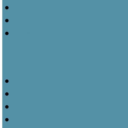
Működési engedély megsz
Jogszabályok, rendeletek
Tájház – A fogalom (át)a
Útmutató tájházi műtárgyny
Bevezetés
A leltározó személy
Ajándékozási és vásárlás
A Gyarapodási napló és 