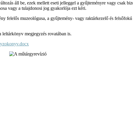
ozás áll be, ezek mellett eseti jelleggel a gyűjteményre vagy csak bizo
osa vagy a tulajdonosi jog gyakorlója ezt kéri.
ny felelős muzeológusa, a gyűjtemény- vagy raktárkezelő és felsőfokú 
a leltárkönyv megjegyzés rovatában is.
gyzokonyv.docx