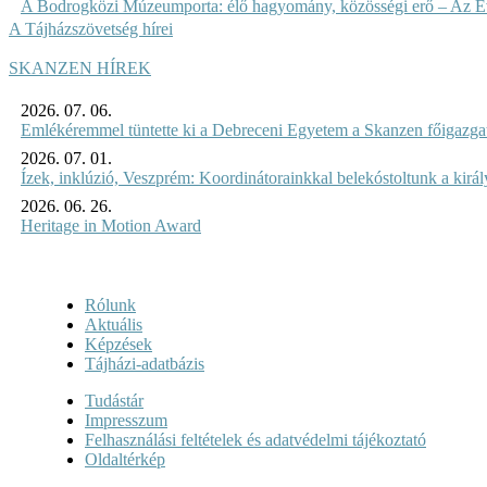
A Bodrogközi Múzeumporta: élő hagyomány, közösségi erő – Az Év
A Tájházszövetség hírei
SKANZEN HÍREK
2026. 07. 06.
Emlékéremmel tüntette ki a Debreceni Egyetem a Skanzen főigazgat
2026. 07. 01.
Ízek, inklúzió, Veszprém: Koordinátorainkkal belekóstoltunk a kirá
2026. 06. 26.
Heritage in Motion Award
Rólunk
Aktuális
Képzések
Tájházi-adatbázis
Tudástár
Impresszum
Felhasználási feltételek és adatvédelmi tájékoztató
Oldaltérkép