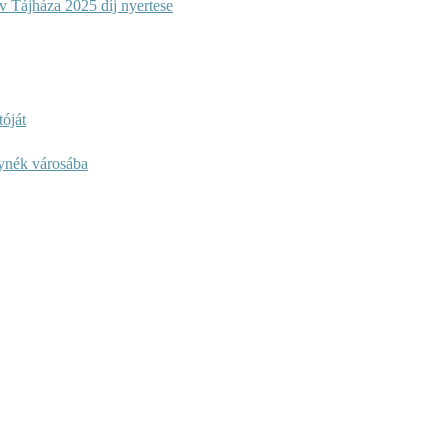
 Tájháza 2025 díj nyertese
óját
lynék városába