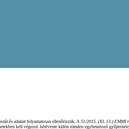
ram
potát és adatait folyamatosan ellenőrizzük. A
51/2015. (XI. 13.) EMMI re
esetekben kell végezni: hétévente külön minden egybetartozó gyűjtemén