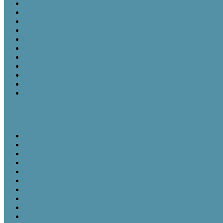
Bevezetés
A leltározó személy
Ajándékozási és vásárlási szerződések
A Gyarapodási napló és a Szakleltárkönyvek
A leltározás menete
A leírókarton
A leltári szám rögzítése a tárgyon
Műtárgyfotók
A számítógépes műtárgynyilvántartás
A műtárgyrevízió
Törlés a nyilvántartásból
Tájházi Műhelyek
Ismeretátadás és múzeumpedagógia
Tájházak és közösségeik - közösségi tájházak
Gyüjteményezés és nyilvántartás tájházainkban
Műtárgyvédelem – a tárgyi örökség védelme tájházainkban
Kiállításmegújítás a tájházakban
Pályázatok nyújtotta lehetőségek tájházak számára
Partnerségi kapcsolatok kialakítása
Tájházaink udvara és kertje
Kommunikációs lehetőségek a tájházban
Gyűjteményezés a tájházakban