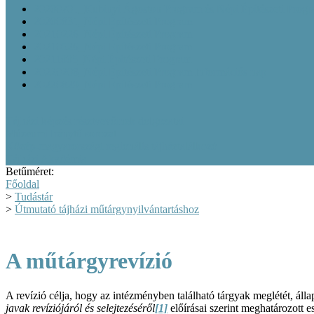
20200701_Kubinyi Ágoston Program és Népi Építészeti Prog
20200831_Népi Építészeti Program
20210226_Népi Építészeti Program
20210526_Népi Építészeti Program
20211005_Népi Építészeti Program
20220208_Népi Építészeti Program Információs nap
20220829_Népi Építészeti Program
Tájházi képzés résztvevőinek dolgozatai
Múzeumi Iránytű sorozat
Közép-magyarországi regionális tájháztalálkozó
Tájházi Akadémia
Betűméret:
Főoldal
>
Tudástár
>
Útmutató tájházi műtárgynyilvántartáshoz
A műtárgyrevízió
A revízió célja, hogy az intézményben található tárgyak meglétét, álla
javak revíziójáról
és selejtezéséről
[1]
előírásai szerint meghatározott 