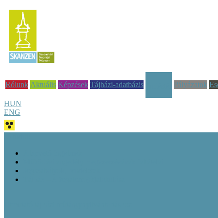
Rólunk
Aktuális
Képzések
Tájházi-adatbázis
Pályázatok
Es
Tudástár
HUN
ENG
Jó tudni!
Alapvető fogalmak
Működési engedély megszerzésének feltételei
Jogszabályok, rendeletek
Tájház – A fogalom (át)alakulása
Útmutató tájházi műtárgynyilvántartáshoz