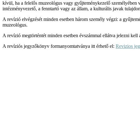
kívül, ha a felelős muzeológus vagy gyűjteménykezelő személyében vált
intézményvezető, a fenntartó vagy az állam, a kulturális javak tulajdon
A revízió elvégzését minden esetben három személy végzi: a gyűjtemé
muzeológus.
A revízió megtörténtét minden esetben évszámmal ellátva jelezni kell 
A revíziós jegyzőkönyv formanyomtatványa itt érhető el:
Revizios je