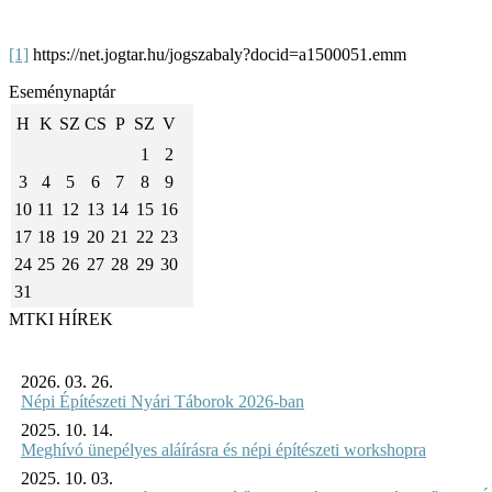
[1]
https://net.jogtar.hu/jogszabaly?docid=a1500051.emm
Eseménynaptár
H
K
SZ
CS
P
SZ
V
1
2
3
4
5
6
7
8
9
10
11
12
13
14
15
16
17
18
19
20
21
22
23
24
25
26
27
28
29
30
31
MTKI HÍREK
2026. 03. 26.
Népi Építészeti Nyári Táborok 2026-ban
2025. 10. 14.
Meghívó ünepélyes aláírásra és népi építészeti workshopra
2025. 10. 03.