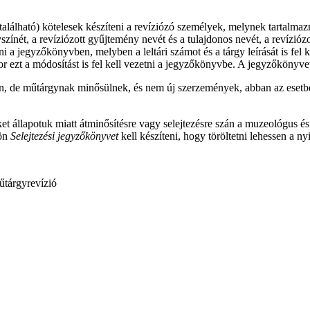
lálható) kötelesek készíteni a revíziózó személyek, melynek tartalmaznia k
ínét, a revíziózott gyűjtemény nevét és a tulajdonos nevét, a revíziózot
etni a jegyzőkönyvben, melyben a leltári számot és a tárgy leírását is fe
kor ezt a módosítást is fel kell vezetni a jegyzőkönyvbe. A jegyzőkönyve
, de műtárgynak minősülnek, és nem új szerzemények, abban az esetben e
 állapotuk miatt átminősítésre vagy selejtezésre szán a muzeológus és a 
lön
Selejtezési jegyzőkönyvet
kell készíteni, hogy töröltetni lehessen a ny