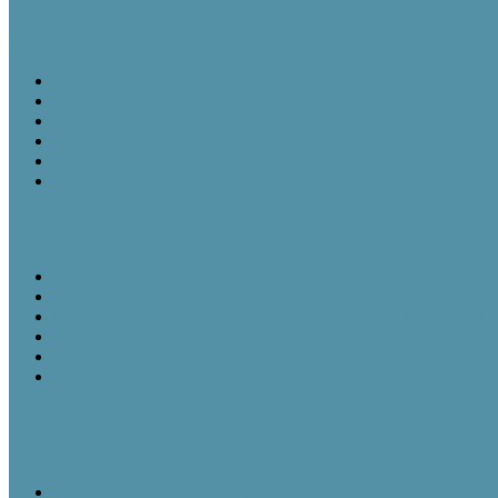
Tájházi TudásTár sorozat
Tájházi TudásTár 1.
Tájházi TudásTár 2.
Tájházi TudásTár 3.
Tájházi TudásTár 4.
Tájházi TudásTár 5.
Könyvrendelés
Néprajzi 1×1 – Kisokos tájházasoknak
Ismertető
Mivel foglalkozik az etnográfia?
Ha van új, akkor van régi is - A muzeológia rövid történetéről
A kulturális örökség intézményei – a tájházak
A tájházi muzeológiát formáló személyek, tevékenységük és je
Gazdasági épületek a tájházak udvarán
Fejlesztési tervek
Információs napok
20200206_Népi Építészeti Program