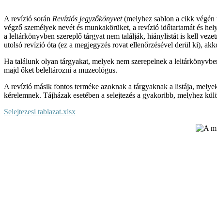
A revízió során
Revíziós jegyzőkönyvet
(melyhez sablon a cikk végén ta
végző személyek nevét és munkakörüket, a revízió időtartamát és helysz
a leltárkönyvben szereplő tárgyat nem találják, hiánylistát is kell vez
utolsó revízió óta (ez a megjegyzés rovat ellenőrzésével derül ki), ak
Ha találunk olyan tárgyakat, melyek nem szerepelnek a leltárkönyvben
majd őket beleltározni a muzeológus.
A revízió másik fontos terméke azoknak a tárgyaknak a listája, melyeket
kérelemnek. Tájházak esetében a selejtezés a gyakoribb, melyhez kü
Selejtezesi tablazat.xlsx