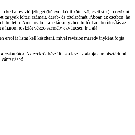
ell a revízió jellegét (hétévenkénti kötelező, eseti stb.), a revíziót
t tárgyak leltári számait, darab- és tételszámát. Abban az esetben, ha
l kell tüntetni. Amennyiben a leltárkönyvben történt adatmódosítás az
t a három revíziót végző személy együttesen írja alá.
rről is listát kell készíteni, mivel revíziós maradványként fogja
restaurátor. Az ezekről készült lista lesz az alapja a minisztériumi
ilvántartásból.