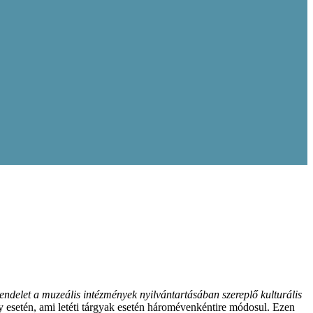
ndelet a muzeális intézmények nyilvántartásában szereplő kulturális
y esetén, ami letéti tárgyak esetén háromévenkéntire módosul. Ezen