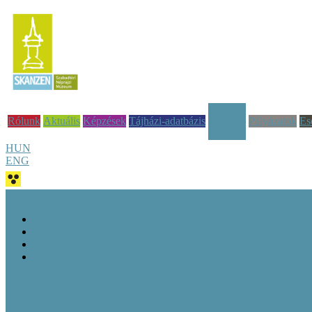
Rólunk
Aktuális
Képzések
Tájházi-adatbázis
Pályázatok
Es
Tudástár
HUN
ENG
Jó tudni!
Alapvető fogalmak
Működési engedély megszerzésének feltételei
Jogszabályok, rendeletek
Tájház – A fogalom (át)alakulása
Útmutató tájházi műtárgynyilvántartáshoz