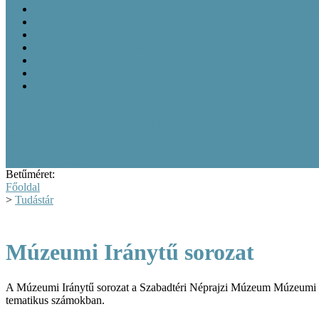
20200701_Kubinyi Ágoston Program és Népi Építészeti Prog
20200831_Népi Építészeti Program
20210226_Népi Építészeti Program
20210526_Népi Építészeti Program
20211005_Népi Építészeti Program
20220208_Népi Építészeti Program Információs nap
20220829_Népi Építészeti Program
Tájházi képzés résztvevőinek dolgozatai
Múzeumi Iránytű sorozat
Közép-magyarországi regionális tájháztalálkozó
Tájházi Akadémia
Betűméret:
Főoldal
>
Tudástár
Múzeumi Iránytű sorozat
A Múzeumi Iránytű sorozat a Szabadtéri Néprajzi Múzeum Múzeumi Okt
tematikus számokban.