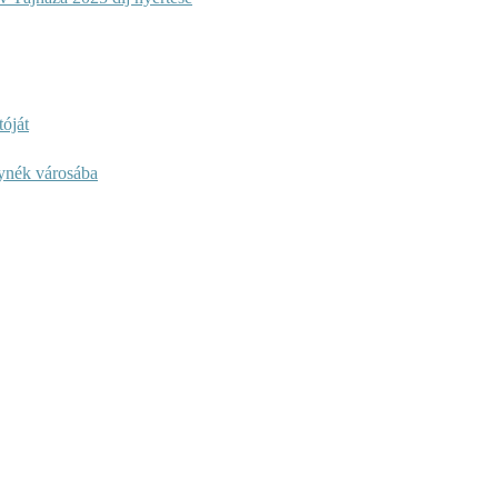
óját
lynék városába