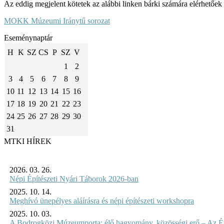
Az eddig megjelent kötetek az alábbi linken bárki számára elérhetőe
MOKK Múzeumi Iránytű sorozat
Eseménynaptár
H
K
SZ
CS
P
SZ
V
1
2
3
4
5
6
7
8
9
10
11
12
13
14
15
16
17
18
19
20
21
22
23
24
25
26
27
28
29
30
31
MTKI HÍREK
2026. 03. 26.
Népi Építészeti Nyári Táborok 2026-ban
2025. 10. 14.
Meghívó ünepélyes aláírásra és népi építészeti workshopra
2025. 10. 03.
A Bodrogközi Múzeumporta: élő hagyomány, közösségi erő – Az Év