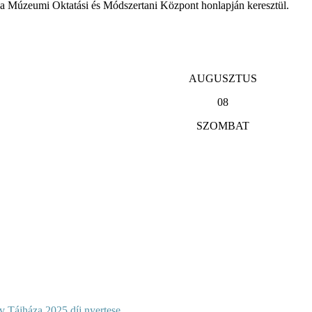
k a Múzeumi Oktatási és Módszertani Központ honlapján keresztül.
AUGUSZTUS
08
SZOMBAT
 Tájháza 2025 díj nyertese