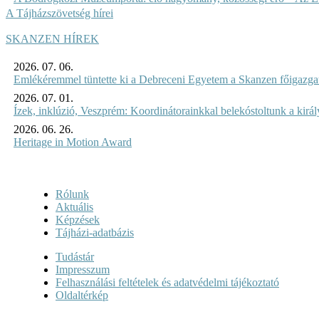
A Tájházszövetség hírei
SKANZEN HÍREK
2026. 07. 06.
Emlékéremmel tüntette ki a Debreceni Egyetem a Skanzen főigazgat
2026. 07. 01.
Ízek, inklúzió, Veszprém: Koordinátorainkkal belekóstoltunk a kirá
2026. 06. 26.
Heritage in Motion Award
Rólunk
Aktuális
Képzések
Tájházi-adatbázis
Tudástár
Impresszum
Felhasználási feltételek és adatvédelmi tájékoztató
Oldaltérkép