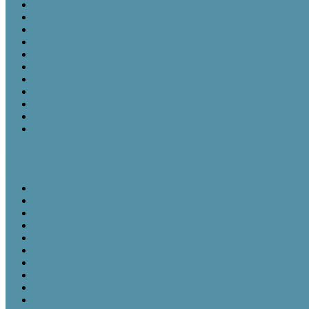
Bevezetés
A leltározó személy
Ajándékozási és vásárlási szerződések
A Gyarapodási napló és a Szakleltárkönyvek
A leltározás menete
A leírókarton
A leltári szám rögzítése a tárgyon
Műtárgyfotók
A számítógépes műtárgynyilvántartás
A műtárgyrevízió
Törlés a nyilvántartásból
Tájházi Műhelyek
Ismeretátadás és múzeumpedagógia
Tájházak és közösségeik - közösségi tájházak
Gyüjteményezés és nyilvántartás tájházainkban
Műtárgyvédelem – a tárgyi örökség védelme tájházainkban
Kiállításmegújítás a tájházakban
Pályázatok nyújtotta lehetőségek tájházak számára
Partnerségi kapcsolatok kialakítása
Tájházaink udvara és kertje
Kommunikációs lehetőségek a tájházban
Gyűjteményezés a tájházakban