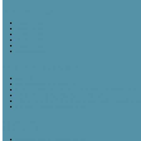
Tájházi TudásTár sorozat
Tájházi TudásTár 1.
Tájházi TudásTár 2.
Tájházi TudásTár 3.
Tájházi TudásTár 4.
Tájházi TudásTár 5.
Könyvrendelés
Néprajzi 1×1 – Kisokos tájházasoknak
Ismertető
Mivel foglalkozik az etnográfia?
Ha van új, akkor van régi is - A muzeológia rövid történetéről
A kulturális örökség intézményei – a tájházak
A tájházi muzeológiát formáló személyek, tevékenységük és je
Gazdasági épületek a tájházak udvarán
Fejlesztési tervek
Információs napok
20200206_Népi Építészeti Program