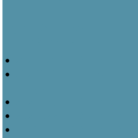
Fejlesztési tervek
Információs napok
20200206_Népi Építésze
20200701_Kubinyi Ágost
Program
20200831_Népi Építésze
20210226_Népi Építésze
20210526_Népi Építésze