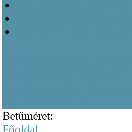
20211005_Népi Építésze
20220208_Népi Építészet
20220829_Népi Építésze
Tájházi képzés résztvevőine
Múzeumi Iránytű sorozat
Közép-magyarországi region
Tájházi Akadémia
Betűméret:
Főoldal