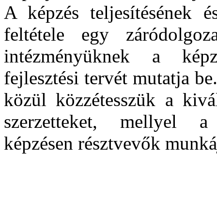
A képzés teljesítésének é
feltétele egy záródolgoz
intézményüknek a képz
fejlesztési tervét mutatja b
közül közzétesszük a kivál
szerzetteket, mellyel 
képzésen résztvevők munkájá