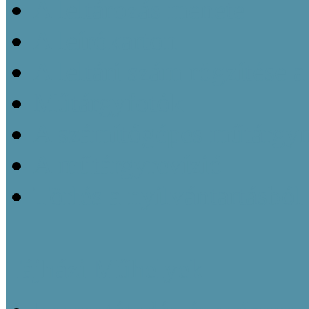
A leltározás menete
A leírókarton
A leltári szám rögzítése 
Műtárgyfotók
A számítógépes műtárgyn
A műtárgyrevízió
Törlés a nyilvántartásból
Tájházi Műhelyek