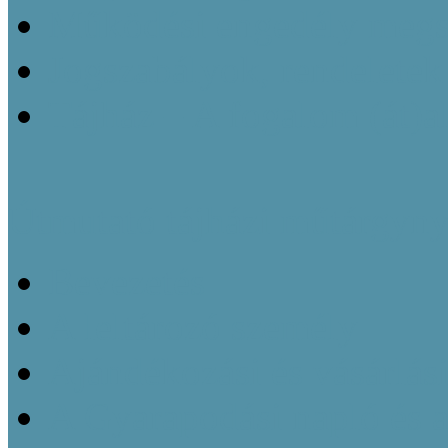
Működési engedély megsz
Jogszabályok, rendeletek
Tájház – A fogalom (át)a
Útmutató tájházi műtárgyny
Bevezetés
A leltározó személy
Ajándékozási és vásárlás
A Gyarapodási napló és 