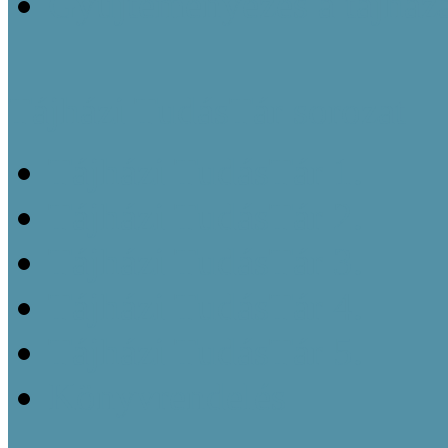
Gyűjteményezés a tájház
Tájházi TudásTár sorozat
Tájházi TudásTár 1.
Tájházi TudásTár 2.
Tájházi TudásTár 3.
Tájházi TudásTár 4.
Tájházi TudásTár 5.
Könyvrendelés