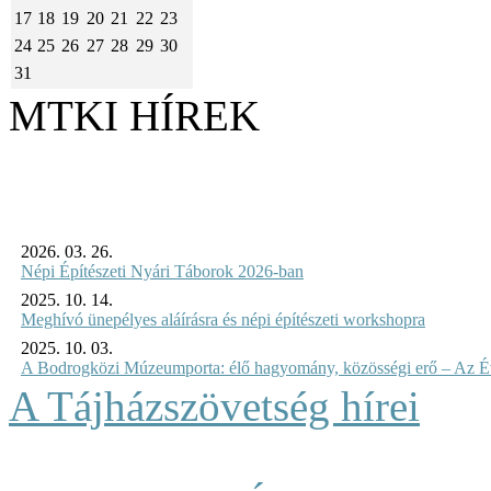
17
18
19
20
21
22
23
24
25
26
27
28
29
30
31
MTKI HÍREK
2026. 03. 26.
Népi Építészeti Nyári Táborok 2026-ban
2025. 10. 14.
Meghívó ünepélyes aláírásra és népi építészeti workshopra
2025. 10. 03.
A Bodrogközi Múzeumporta: élő hagyomány, közösségi erő – Az Év
A Tájházszövetség hírei