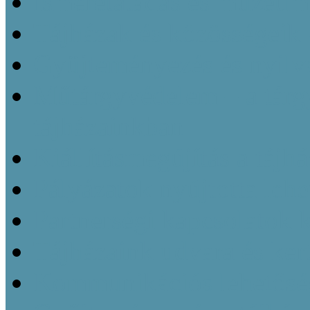
Ismeretátadás és múzeu
Tájházak és közösségeik 
Gyüjteményezés és nyilvá
Műtárgyvédelem – a tárg
tájházainkban
Kiállításmegújítás a tájh
Pályázatok nyújtotta leh
Partnerségi kapcsolatok k
Tájházaink udvara és kert
Kommunikációs lehetőség