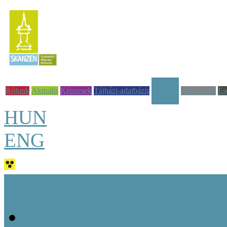
Rólunk
Aktuális
Képzések
Tájházi-adatbázis
Pályázatok
Es
Tudástár
HUN
ENG
Jó tudni!
Alapvető fogalmak