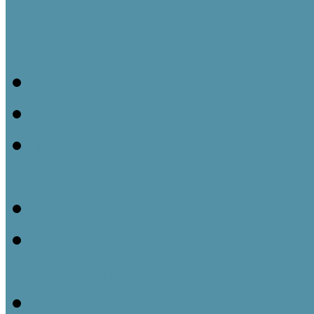
Néprajzi 1×1 – Kisokos táj
Ismertető
Mivel foglalkozik az etn
Ha van új, akkor van régi
történetéről
A kulturális örökség inté
A tájházi muzeológiát f
és jelentőségük
Gazdasági épületek a táj