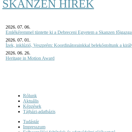
SKANZEN HÍREK
2026. 07. 06.
Emlékéremmel tüntette ki a Debreceni Egyetem a Skanzen főigazgat
2026. 07. 01.
Ízek, inklúzió, Veszprém: Koordinátorainkkal belekóstoltunk a kirá
2026. 06. 26.
Heritage in Motion Award
Rólunk
Aktuális
Képzések
Tájházi-adatbázis
Tudástár
Impresszum