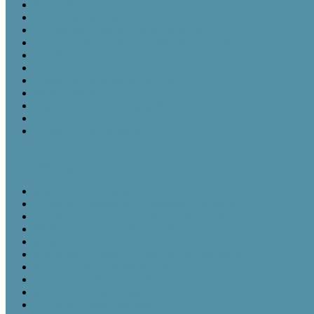
Bevezetés
A leltározó személy
Ajándékozási és vásárlási szerződések
A Gyarapodási napló és a Szakleltárkönyvek
A leltározás menete
A leírókarton
A leltári szám rögzítése a tárgyon
Műtárgyfotók
A számítógépes műtárgynyilvántartás
A műtárgyrevízió
Törlés a nyilvántartásból
Tájházi Műhelyek
Ismeretátadás és múzeumpedagógia
Tájházak és közösségeik - közösségi tájházak
Gyüjteményezés és nyilvántartás tájházainkban
Műtárgyvédelem – a tárgyi örökség védelme tájházainkban
Kiállításmegújítás a tájházakban
Pályázatok nyújtotta lehetőségek tájházak számára
Partnerségi kapcsolatok kialakítása
Tájházaink udvara és kertje
Kommunikációs lehetőségek a tájházban
Gyűjteményezés a tájházakban