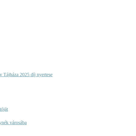
 Tájháza 2025 díj nyertese
óját
lynék városába