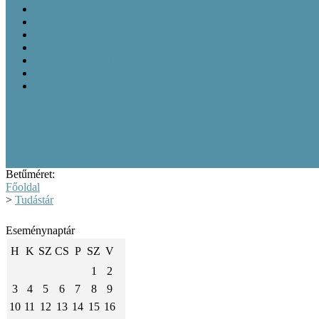
20200701_Kubinyi Ágoston Program és Népi Építészeti Prog
20200831_Népi Építészeti Program
20210226_Népi Építészeti Program
20210526_Népi Építészeti Program
20211005_Népi Építészeti Program
20220208_Népi Építészeti Program Információs nap
20220829_Népi Építészeti Program
Tájházi képzés résztvevőinek dolgozatai
Múzeumi Iránytű sorozat
Közép-magyarországi regionális tájháztalálkozó
Tájházi Akadémia
Betűméret:
Főoldal
>
Tudástár
Eseménynaptár
H
K
SZ
CS
P
SZ
V
1
2
3
4
5
6
7
8
9
10
11
12
13
14
15
16