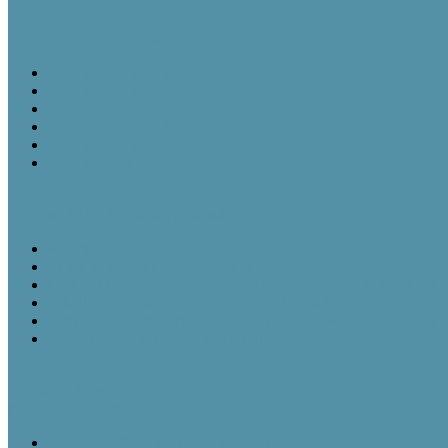
Tájházi TudásTár sorozat
Tájházi TudásTár 1.
Tájházi TudásTár 2.
Tájházi TudásTár 3.
Tájházi TudásTár 4.
Tájházi TudásTár 5.
Könyvrendelés
Néprajzi 1×1 – Kisokos tájházasoknak
Ismertető
Mivel foglalkozik az etnográfia?
Ha van új, akkor van régi is - A muzeológia rövid történetéről
A kulturális örökség intézményei – a tájházak
A tájházi muzeológiát formáló személyek, tevékenységük és je
Gazdasági épületek a tájházak udvarán
Fejlesztési tervek
Információs napok
20200206_Népi Építészeti Program