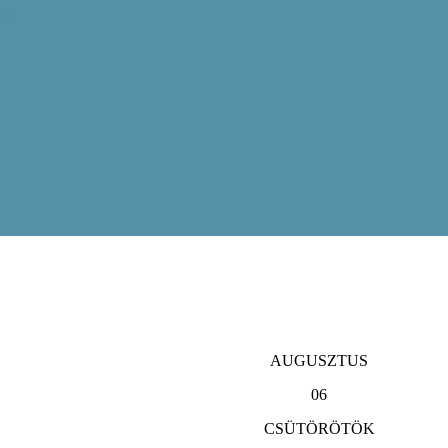
ram
AUGUSZTUS
06
CSÜTÖRÖTÖK