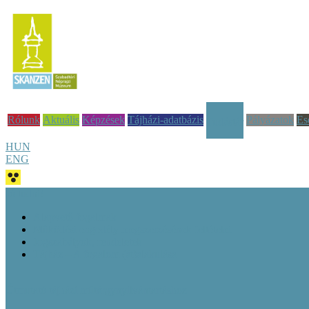
Rólunk
Aktuális
Képzések
Tájházi-adatbázis
Pályázatok
Es
Tudástár
HUN
ENG
Jó tudni!
Alapvető fogalmak
Működési engedély megszerzésének feltételei
Jogszabályok, rendeletek
Tájház – A fogalom (át)alakulása
Útmutató tájházi műtárgynyilvántartáshoz