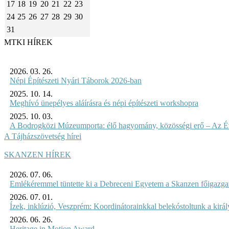
17
18
19
20
21
22
23
24
25
26
27
28
29
30
31
MTKI HÍREK
2026. 03. 26.
Népi Építészeti Nyári Táborok 2026-ban
2025. 10. 14.
Meghívó ünepélyes aláírásra és népi építészeti workshopra
2025. 10. 03.
A Bodrogközi Múzeumporta: élő hagyomány, közösségi erő – Az Év
A Tájházszövetség hírei
SKANZEN HÍREK
2026. 07. 06.
Emlékéremmel tüntette ki a Debreceni Egyetem a Skanzen főigazgat
2026. 07. 01.
Ízek, inklúzió, Veszprém: Koordinátorainkkal belekóstoltunk a kirá
2026. 06. 26.
Heritage in Motion Award