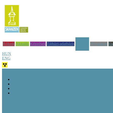
Rólunk
Aktuális
Képzések
Tájházi-adatbázis
Pályázatok
Es
Tudástár
HUN
ENG
Jó tudni!
Alapvető fogalmak
Működési engedély megszerzésének feltételei
Jogszabályok, rendeletek
Tájház – A fogalom (át)alakulása
Útmutató tájházi műtárgynyilvántartáshoz