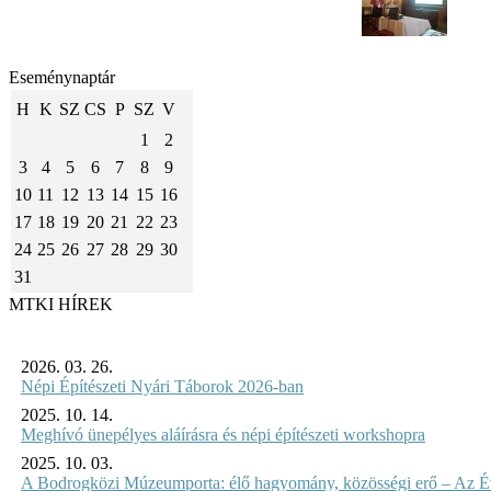
Eseménynaptár
H
K
SZ
CS
P
SZ
V
1
2
3
4
5
6
7
8
9
10
11
12
13
14
15
16
17
18
19
20
21
22
23
24
25
26
27
28
29
30
31
MTKI HÍREK
2026. 03. 26.
Népi Építészeti Nyári Táborok 2026-ban
2025. 10. 14.
Meghívó ünepélyes aláírásra és népi építészeti workshopra
2025. 10. 03.
A Bodrogközi Múzeumporta: élő hagyomány, közösségi erő – Az Év