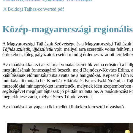
A Boldogi Tajhaz-converted.pdf
Közép-magyarországi regionális
A Magyarországi Tájházak Szövetsége és a Magyarországi Tájházak K
Tájház születik, újjászületik
volt, mellyel arra szerettük volna felhívn
érdekében, főleg pályázatok esetén mindig érdemes az adott területhez
Az előadásokkal ezt a szakmai vonalat szerettük volna erősíteni a hal
megújulásának fontosságáról beszélt, majd Bajnóczy-Kovács Edina, a
kiállításának előmunkálataiba avatta be a hallgatókat. Kepesné Tóth K
munkálatait mutatta be. Kmellár Viktória és Fancsalszki Noémi, a Tá
muzeológiai mintaprojektet ismertették, melynek idén szeptemberben 
segítségével megújult tájházak jó példáit mutatta be. A tanácskozást k
megtekintése zárta, melyet Seres Tünde vezetett.
Az előadások anyaga a cikk melletti linkeken keresztül olvasható.