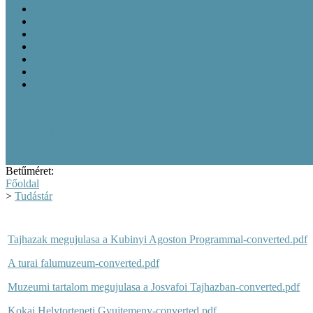
20200701_Kubinyi Ágoston Program és Népi Építészeti Prog
20200831_Népi Építészeti Program
20210226_Népi Építészeti Program
20210526_Népi Építészeti Program
20211005_Népi Építészeti Program
20220208_Népi Építészeti Program Információs nap
20220829_Népi Építészeti Program
Tájházi képzés résztvevőinek dolgozatai
Múzeumi Iránytű sorozat
Közép-magyarországi regionális tájháztalálkozó
Tájházi Akadémia
Betűméret:
Főoldal
>
Tudástár
Tajhazak megujulasa a Kubinyi Agoston Programmal-converted.pdf
A turai falumuzeum-converted.pdf
Muzeumi tartalom megujulasa a Josvafoi Tajhazban-converted.pdf
Kokai Helytorteneti Gyujtemeny-converted.pdf