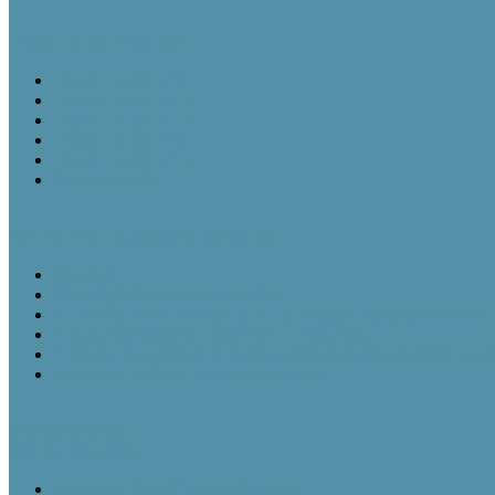
Tájházi TudásTár sorozat
Tájházi TudásTár 1.
Tájházi TudásTár 2.
Tájházi TudásTár 3.
Tájházi TudásTár 4.
Tájházi TudásTár 5.
Könyvrendelés
Néprajzi 1×1 – Kisokos tájházasoknak
Ismertető
Mivel foglalkozik az etnográfia?
Ha van új, akkor van régi is - A muzeológia rövid történetéről
A kulturális örökség intézményei – a tájházak
A tájházi muzeológiát formáló személyek, tevékenységük és je
Gazdasági épületek a tájházak udvarán
Fejlesztési tervek
Információs napok
20200206_Népi Építészeti Program