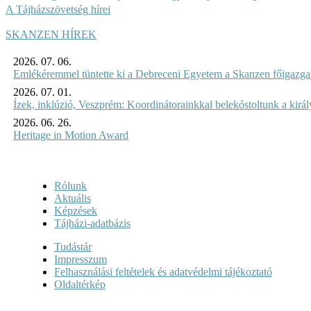
A Tájházszövetség hírei
SKANZEN HÍREK
2026. 07. 06.
Emlékéremmel tüntette ki a Debreceni Egyetem a Skanzen főigazgat
2026. 07. 01.
Ízek, inklúzió, Veszprém: Koordinátorainkkal belekóstoltunk a kirá
2026. 06. 26.
Heritage in Motion Award
Rólunk
Aktuális
Képzések
Tájházi-adatbázis
Tudástár
Impresszum
Felhasználási feltételek és adatvédelmi tájékoztató
Oldaltérkép