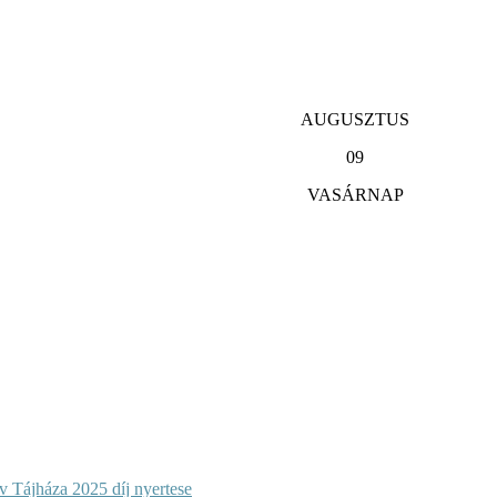
AUGUSZTUS
09
VASÁRNAP
 Tájháza 2025 díj nyertese