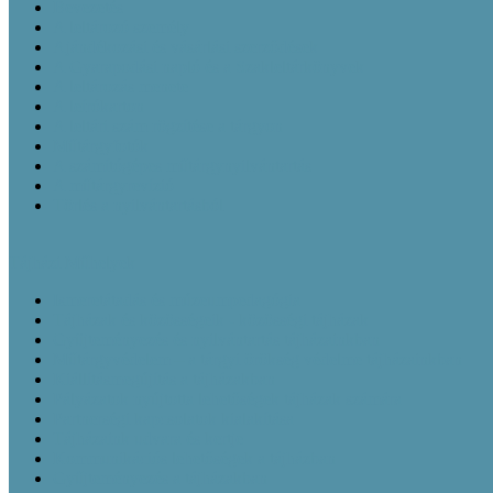
Bevezetés
A leltározó személy
Ajándékozási és vásárlási szerződések
A Gyarapodási napló és a Szakleltárkönyvek
A leltározás menete
A leírókarton
A leltári szám rögzítése a tárgyon
Műtárgyfotók
A számítógépes műtárgynyilvántartás
A műtárgyrevízió
Törlés a nyilvántartásból
Tájházi Műhelyek
Ismeretátadás és múzeumpedagógia
Tájházak és közösségeik - közösségi tájházak
Gyüjteményezés és nyilvántartás tájházainkban
Műtárgyvédelem – a tárgyi örökség védelme tájházainkban
Kiállításmegújítás a tájházakban
Pályázatok nyújtotta lehetőségek tájházak számára
Partnerségi kapcsolatok kialakítása
Tájházaink udvara és kertje
Kommunikációs lehetőségek a tájházban
Gyűjteményezés a tájházakban