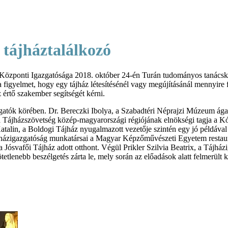
 tájháztalálkozó
özponti Igazgatósága 2018. október 24-én Turán tudományos tanácskoz
i a figyelmet, hogy egy tájház létesítésénél vagy megújításánál mennyi
 értő szakember segítségét kérni.
lgatók körében. Dr. Bereczki Ibolya, a Szabadtéri Néprajzi Múzeum ágaza
 Tájházszövetség közép-magyarországi régiójának elnökségi tagja a K
atalin, a Boldogi Tájház nyugalmazott vezetője szintén egy jó példával
jházigazgatóság munkatársai a Magyar Képzőművészeti Egyetem restaurá
a Jósvafői Tájház adott otthont. Végül Prikler Szilvia Beatrix, a Táj
ötetlenebb beszélgetés zárta le, mely során az előadások alatt felmerül