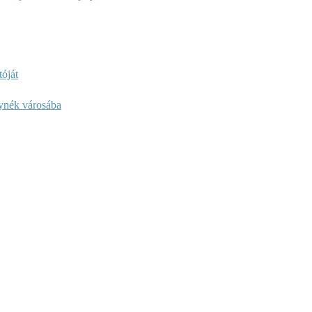
óját
lynék városába