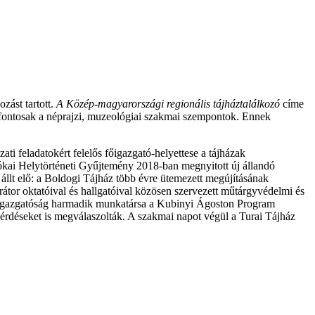
ást tartott.
A Közép-magyarországi regionális tájháztalálkozó
címe
re fontosak a néprajzi, muzeológiai szakmai szempontok. Ennek
ti feladatokért felelős főigazgató-helyettese a tájházak
ókai Helytörténeti Gyűjtemény 2018-ban megnyitott új állandó
 állt elő: a Boldogi Tájház több évre ütemezett megújításának
tor oktatóival és hallgatóival közösen szervezett műtárgyvédelmi és
házigazgatóság harmadik munkatársa a Kubinyi Ágoston Program
t kérdéseket is megválaszolták. A szakmai napot végül a Turai Tájház