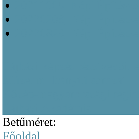
20211005_Népi Építésze
20220208_Népi Építészet
20220829_Népi Építésze
Tájházi képzés résztvevőine
Múzeumi Iránytű sorozat
Közép-magyarországi region
Tájházi Akadémia
Betűméret:
Főoldal