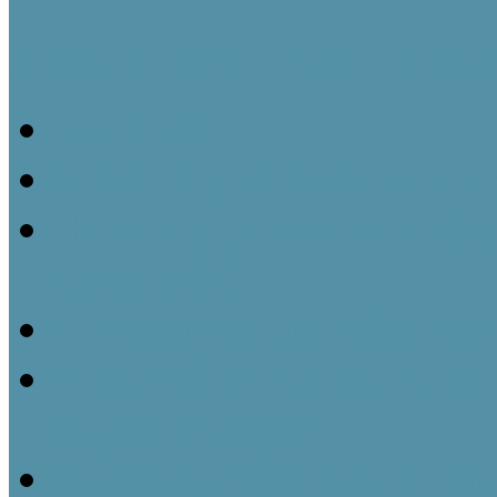
Néprajzi 1×1 – Kisokos táj
Ismertető
Mivel foglalkozik az etn
Ha van új, akkor van régi
történetéről
A kulturális örökség inté
A tájházi muzeológiát f
és jelentőségük
Gazdasági épületek a táj