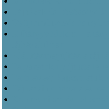
Ismeretátadás és múzeu
Tájházak és közösségeik 
Gyüjteményezés és nyilvá
Műtárgyvédelem – a tárg
tájházainkban
Kiállításmegújítás a tájh
Pályázatok nyújtotta leh
Partnerségi kapcsolatok k
Tájházaink udvara és kert
Kommunikációs lehetőség