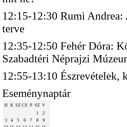
12:15-12:30 Rumi Andrea: A 
terve
12:35-12:50 Fehér Dóra: K
Szabadtéri Néprajzi Múzeu
12:55-13:10 Észrevételek, 
Eseménynaptár
H
K
SZ
CS
P
SZ
V
1
2
3
4
5
6
7
8
9