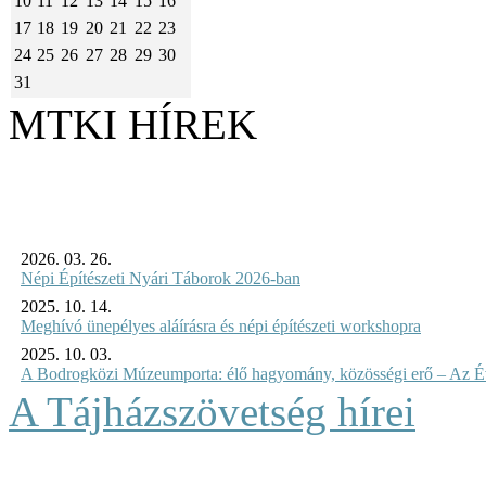
10
11
12
13
14
15
16
17
18
19
20
21
22
23
24
25
26
27
28
29
30
31
MTKI HÍREK
2026. 03. 26.
Népi Építészeti Nyári Táborok 2026-ban
2025. 10. 14.
Meghívó ünepélyes aláírásra és népi építészeti workshopra
2025. 10. 03.
A Bodrogközi Múzeumporta: élő hagyomány, közösségi erő – Az Év
A Tájházszövetség hírei