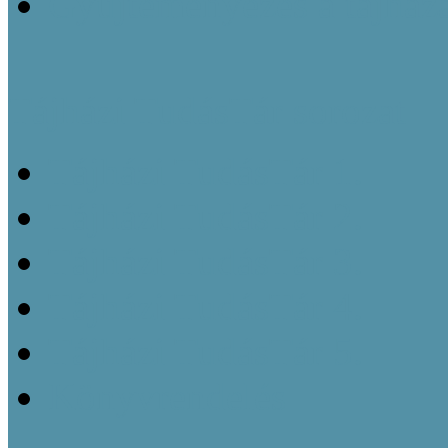
Gyűjteményezés a tájház
Tájházi TudásTár sorozat
Tájházi TudásTár 1.
Tájházi TudásTár 2.
Tájházi TudásTár 3.
Tájházi TudásTár 4.
Tájházi TudásTár 5.
Könyvrendelés