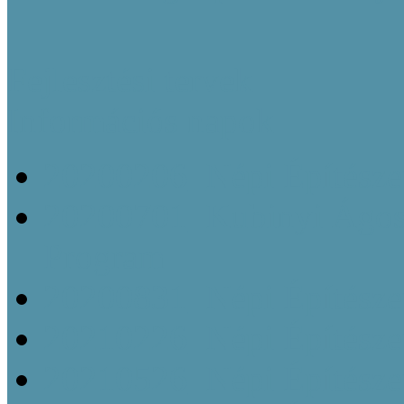
Fejlesztési tervek
Információs napok
20200206_Népi Építésze
20200701_Kubinyi Ágost
Program
20200831_Népi Építésze
20210226_Népi Építésze
20210526_Népi Építésze