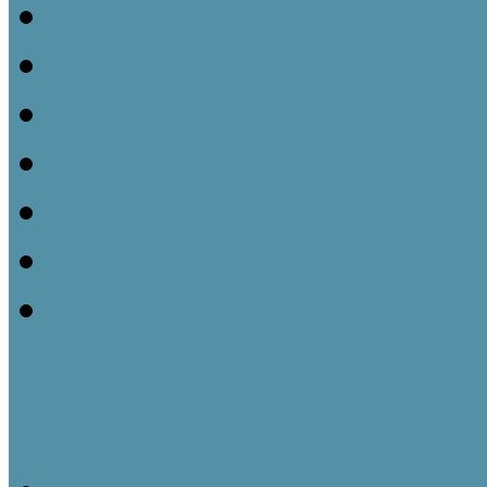
A leltározás menete
A leírókarton
A leltári szám rögzítése 
Műtárgyfotók
A számítógépes műtárgyn
A műtárgyrevízió
Törlés a nyilvántartásból
Tájházi Műhelyek