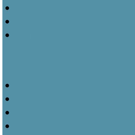
Működési engedély megsz
Jogszabályok, rendeletek
Tájház – A fogalom (át)a
Útmutató tájházi műtárgyny
Bevezetés
A leltározó személy
Ajándékozási és vásárlás
A Gyarapodási napló és 