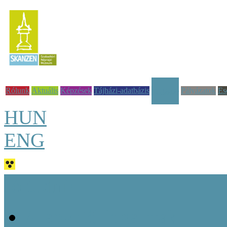
Rólunk
Aktuális
Képzések
Tájházi-adatbázis
Pályázatok
Es
Tudástár
HUN
ENG
Jó tudni!
Alapvető fogalmak