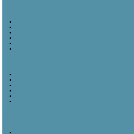
Tájházi TudásTár sorozat
Tájházi TudásTár 1.
Tájházi TudásTár 2.
Tájházi TudásTár 3.
Tájházi TudásTár 4.
Tájházi TudásTár 5.
Könyvrendelés
Néprajzi 1×1 – Kisokos tájházasoknak
Ismertető
Mivel foglalkozik az etnográfia?
Ha van új, akkor van régi is - A muzeológia rövid történetéről
A kulturális örökség intézményei – a tájházak
A tájházi muzeológiát formáló személyek, tevékenységük és je
Gazdasági épületek a tájházak udvarán
Fejlesztési tervek
Információs napok
20200206_Népi Építészeti Program