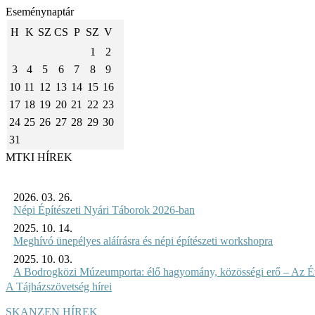
Eseménynaptár
H
K
SZ
CS
P
SZ
V
1
2
3
4
5
6
7
8
9
10
11
12
13
14
15
16
17
18
19
20
21
22
23
24
25
26
27
28
29
30
31
MTKI HÍREK
2026. 03. 26.
Népi Építészeti Nyári Táborok 2026-ban
2025. 10. 14.
Meghívó ünepélyes aláírásra és népi építészeti workshopra
2025. 10. 03.
A Bodrogközi Múzeumporta: élő hagyomány, közösségi erő – Az Év
A Tájházszövetség hírei
SKANZEN HÍREK