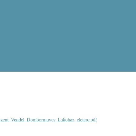
ram
Szent_Vendel_Dombormuves_Lakohaz_eletere.pdf