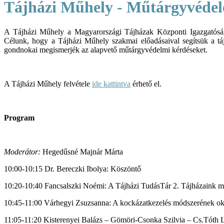
Tájházi Műhely - Műtárgyvédel
A Tájházi Műhely a Magyarországi Tájházak Központi Igazgatóság
Célunk, hogy a Tájházi Műhely szakmai előadásaival segítsük a tá
gondnokai megismerjék az alapvető műtárgyvédelmi kérdéseket.
A Tájházi Műhely felvétele
ide kattintva
érhető el.
Program
Moderátor:
Hegedűsné Majnár Márta
10:00-10:15 Dr. Bereczki Ibolya: Köszöntő
10:20-10:40 Fancsalszki Noémi: A Tájházi TudásTár 2. Tájházaink me
10:45-11:00 Várhegyi Zsuzsanna: A kockázatkezelés módszerének okt
11:05-11:20 Kisterenyei Balázs – Gömöri-Csonka Szilvia – Cs.Tóth Le