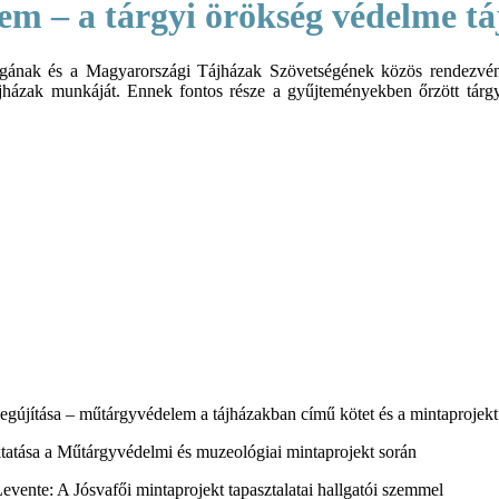
em – a tárgyi örökség védelme t
ának és a Magyarországi Tájházak Szövetségének közös rendezvénye
jházak munkáját. Ennek fontos része a gyűjteményekben őrzött tárg
gújítása – műtárgyvédelem a tájházakban című kötet és a mintaprojekt
atása a Műtárgyvédelmi és muzeológiai mintaprojekt során
vente: A Jósvafői mintaprojekt tapasztalatai hallgatói szemmel