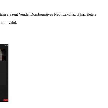
atása a Szent Vendel Domborműves Népi Lakóház tájház életére
 tudnivalók