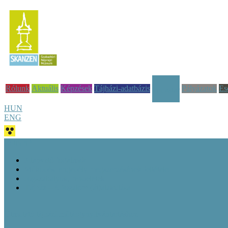
Rólunk
Aktuális
Képzések
Tájházi-adatbázis
Pályázatok
Es
Tudástár
HUN
ENG
Jó tudni!
Alapvető fogalmak
Működési engedély megszerzésének feltételei
Jogszabályok, rendeletek
Tájház – A fogalom (át)alakulása
Útmutató tájházi műtárgynyilvántartáshoz