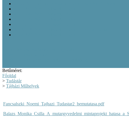
20200701_Kubinyi Ágoston Program és Népi Építészeti Prog
20200831_Népi Építészeti Program
20210226_Népi Építészeti Program
20210526_Népi Építészeti Program
20211005_Népi Építészeti Program
20220208_Népi Építészeti Program Információs nap
20220829_Népi Építészeti Program
Tájházi képzés résztvevőinek dolgozatai
Múzeumi Iránytű sorozat
Közép-magyarországi regionális tájháztalálkozó
Tájházi Akadémia
Betűméret:
Főoldal
>
Tudástár
>
Tájházi Műhelyek
Fancsalszki_Noemi_Tajhazi_Tudastar2_bemutatasa.pdf
Balazs_Monika_Csilla_A_mutargyvedelmi_mintaprojekt_hatasa_a_