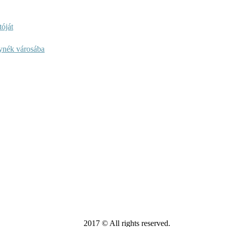
óját
lynék városába
2017 © All rights reserved.