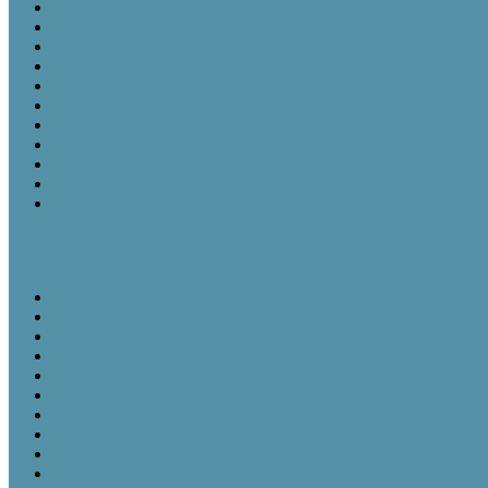
Bevezetés
A leltározó személy
Ajándékozási és vásárlási szerződések
A Gyarapodási napló és a Szakleltárkönyvek
A leltározás menete
A leírókarton
A leltári szám rögzítése a tárgyon
Műtárgyfotók
A számítógépes műtárgynyilvántartás
A műtárgyrevízió
Törlés a nyilvántartásból
Tájházi Műhelyek
Ismeretátadás és múzeumpedagógia
Tájházak és közösségeik - közösségi tájházak
Gyüjteményezés és nyilvántartás tájházainkban
Műtárgyvédelem – a tárgyi örökség védelme tájházainkban
Kiállításmegújítás a tájházakban
Pályázatok nyújtotta lehetőségek tájházak számára
Partnerségi kapcsolatok kialakítása
Tájházaink udvara és kertje
Kommunikációs lehetőségek a tájházban
Gyűjteményezés a tájházakban