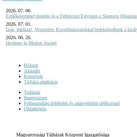
2026. 07. 06.
Emlékéremmel tüntette ki a Debreceni Egyetem a Skanzen főigazgat
2026. 07. 01.
Ízek, inklúzió, Veszprém: Koordinátorainkkal belekóstoltunk a kirá
2026. 06. 26.
Heritage in Motion Award
Rólunk
Aktuális
Képzések
Tájházi-adatbázis
Tudástár
Impresszum
Felhasználási feltételek és adatvédelmi tájékoztató
Oldaltérkép
Magyarországi Tájházak Központi Igazgatósága