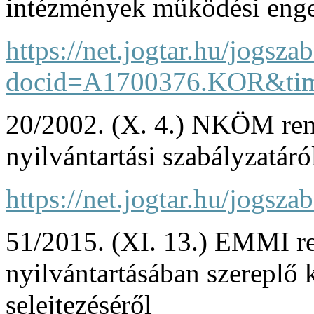
intézmények működési enge
https://net.jogtar.hu/jogsza
docid=A1700376.KOR&times
20/2002. (X. 4.) NKÖM ren
nyilvántartási szabályzatáró
https://net.jogtar.hu/jog
51/2015. (XI. 13.) EMMI re
nyilvántartásában szereplő k
selejtezéséről