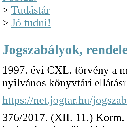
>
Tudástár
>
Jó tudni!
Jogszabályok, rendel
1997. évi CXL. törvény
a m
nyilvános könyvtári ellátás
https://net.jogtar.hu/jogs
376/2017. (XII. 11.) Korm.