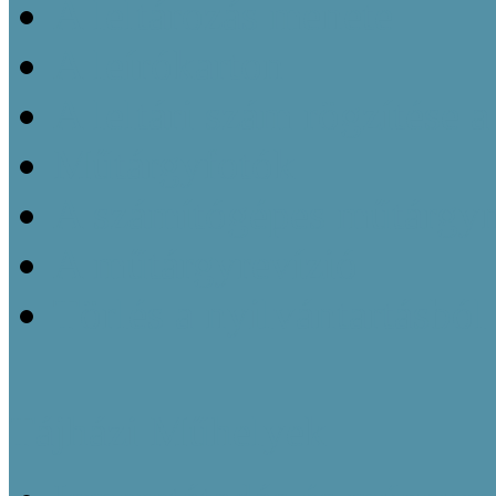
A leltározás menete
A leírókarton
A leltári szám rögzítése 
Műtárgyfotók
A számítógépes műtárgyn
A műtárgyrevízió
Törlés a nyilvántartásból
Tájházi Műhelyek