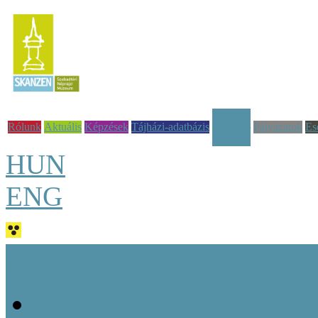
Rólunk
Aktuális
Képzések
Tájházi-adatbázis
Pályázatok
Es
Tudástár
HUN
ENG
Jó tudni!
Alapvető fogalmak