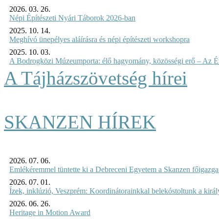
2026. 03. 26.
Népi Építészeti Nyári Táborok 2026-ban
2025. 10. 14.
Meghívó ünepélyes aláírásra és népi építészeti workshopra
2025. 10. 03.
A Bodrogközi Múzeumporta: élő hagyomány, közösségi erő – Az Év
A Tájházszövetség hírei
SKANZEN HÍREK
2026. 07. 06.
Emlékéremmel tüntette ki a Debreceni Egyetem a Skanzen főigazgat
2026. 07. 01.
Ízek, inklúzió, Veszprém: Koordinátorainkkal belekóstoltunk a kirá
2026. 06. 26.
Heritage in Motion Award