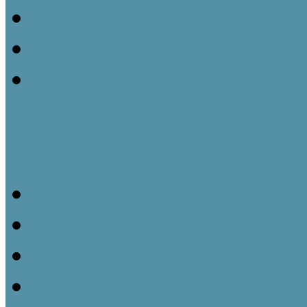
Működési engedély megsz
Jogszabályok, rendeletek
Tájház – A fogalom (át)a
Útmutató tájházi műtárgyny
Bevezetés
A leltározó személy
Ajándékozási és vásárlás
A Gyarapodási napló és 