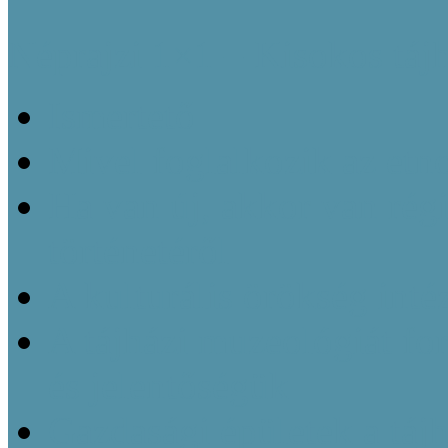
Néprajzi 1×1 – Kisokos táj
Ismertető
Mivel foglalkozik az etn
Ha van új, akkor van régi
történetéről
A kulturális örökség inté
A tájházi muzeológiát f
és jelentőségük
Gazdasági épületek a táj