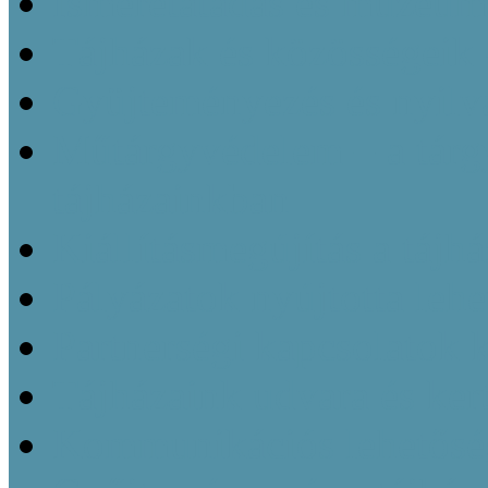
Ismeretátadás és múzeu
Tájházak és közösségeik 
Gyüjteményezés és nyilvá
Műtárgyvédelem – a tárg
tájházainkban
Kiállításmegújítás a tájh
Pályázatok nyújtotta leh
Partnerségi kapcsolatok k
Tájházaink udvara és kert
Kommunikációs lehetőség