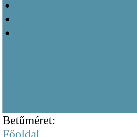
20211005_Népi Építésze
20220208_Népi Építészet
20220829_Népi Építésze
Tájházi képzés résztvevőine
Múzeumi Iránytű sorozat
Közép-magyarországi region
Tájházi Akadémia
Betűméret:
Főoldal