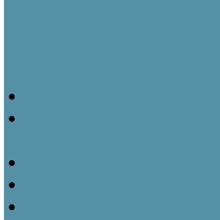
Fejlesztési tervek
Információs napok
20200206_Népi Építésze
20200701_Kubinyi Ágost
Program
20200831_Népi Építésze
20210226_Népi Építésze
20210526_Népi Építésze