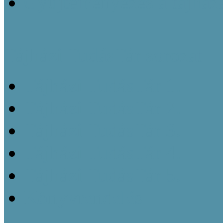
Gyűjteményezés a tájház
Tájházi TudásTár sorozat
Tájházi TudásTár 1.
Tájházi TudásTár 2.
Tájházi TudásTár 3.
Tájházi TudásTár 4.
Tájházi TudásTár 5.
Könyvrendelés