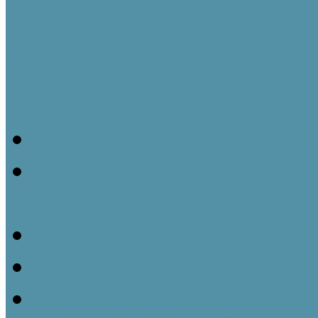
Fejlesztési tervek
Információs napok
20200206_Népi Építésze
20200701_Kubinyi Ágost
Program
20200831_Népi Építésze
20210226_Népi Építésze
20210526_Népi Építésze