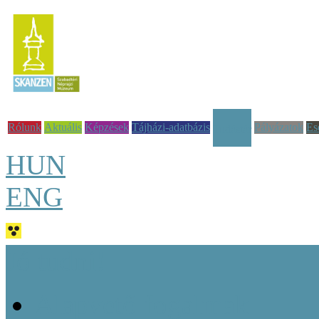
Rólunk
Aktuális
Képzések
Tájházi-adatbázis
Pályázatok
Es
Tudástár
HUN
ENG
Jó tudni!
Alapvető fogalmak