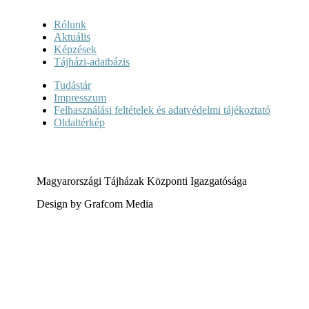
Rólunk
Aktuális
Képzések
Tájházi-adatbázis
Tudástár
Impresszum
Felhasználási feltételek és adatvédelmi tájékoztató
Oldaltérkép
Magyarországi Tájházak Központi Igazgatósága
Design by Grafcom Media