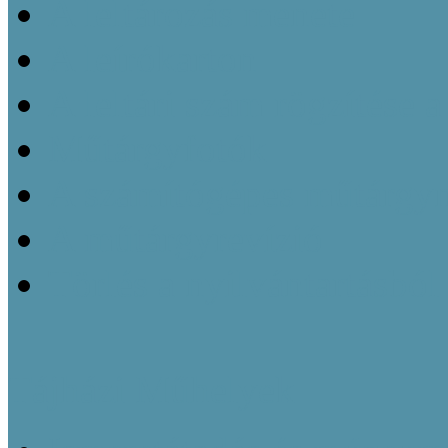
A leltározás menete
A leírókarton
A leltári szám rögzítése 
Műtárgyfotók
A számítógépes műtárgyn
A műtárgyrevízió
Törlés a nyilvántartásból
Tájházi Műhelyek