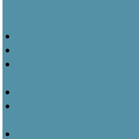
Néprajzi 1×1 – Kisokos táj
Ismertető
Mivel foglalkozik az etn
Ha van új, akkor van régi
történetéről
A kulturális örökség inté
A tájházi muzeológiát f
és jelentőségük
Gazdasági épületek a táj