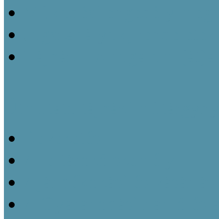
Működési engedély megsz
Jogszabályok, rendeletek
Tájház – A fogalom (át)a
Útmutató tájházi műtárgyny
Bevezetés
A leltározó személy
Ajándékozási és vásárlás
A Gyarapodási napló és 