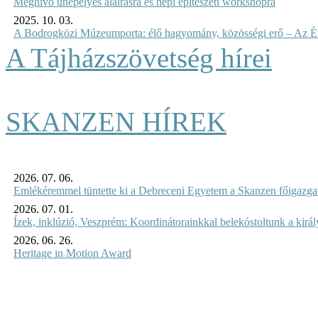
Meghívó ünepélyes aláírásra és népi építészeti workshopra
2025. 10. 03.
A Bodrogközi Múzeumporta: élő hagyomány, közösségi erő – Az Év
A Tájházszövetség hírei
SKANZEN HÍREK
2026. 07. 06.
Emlékéremmel tüntette ki a Debreceni Egyetem a Skanzen főigazgat
2026. 07. 01.
Ízek, inklúzió, Veszprém: Koordinátorainkkal belekóstoltunk a kirá
2026. 06. 26.
Heritage in Motion Award