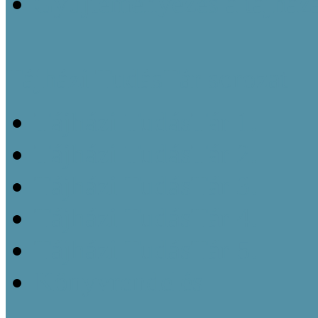
Gyűjteményezés a tájház
Tájházi TudásTár sorozat
Tájházi TudásTár 1.
Tájházi TudásTár 2.
Tájházi TudásTár 3.
Tájházi TudásTár 4.
Tájházi TudásTár 5.
Könyvrendelés