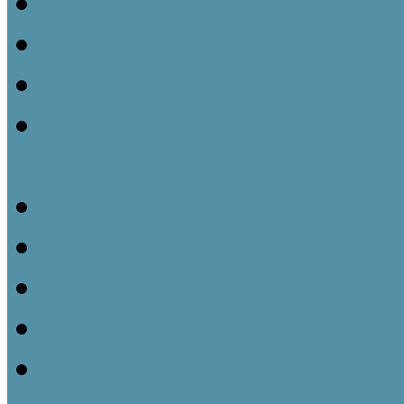
Ismeretátadás és múzeu
Tájházak és közösségeik 
Gyüjteményezés és nyilvá
Műtárgyvédelem – a tárg
tájházainkban
Kiállításmegújítás a tájh
Pályázatok nyújtotta leh
Partnerségi kapcsolatok k
Tájházaink udvara és kert
Kommunikációs lehetőség