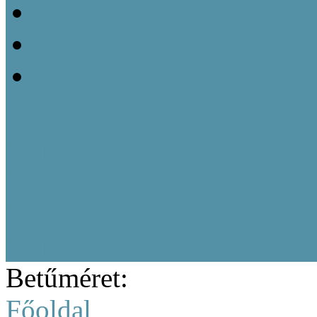
20211005_Népi Építésze
20220208_Népi Építészet
20220829_Népi Építésze
Tájházi képzés résztvevőine
Múzeumi Iránytű sorozat
Közép-magyarországi region
Tájházi Akadémia
Betűméret:
Főoldal