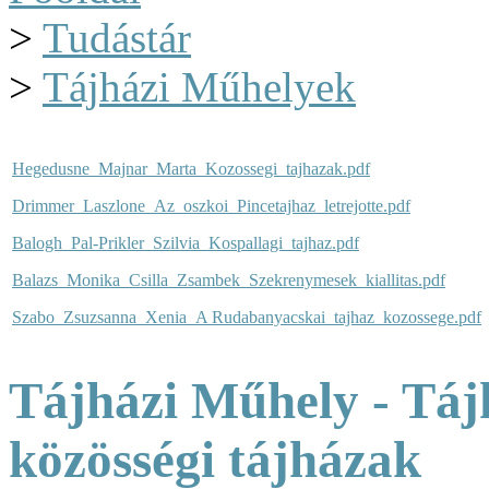
>
Tudástár
>
Tájházi Műhelyek
Hegedusne_Majnar_Marta_Kozossegi_tajhazak.pdf
Drimmer_Laszlone_Az_oszkoi_Pincetajhaz_letrejotte.pdf
Balogh_Pal-Prikler_Szilvia_Kospallagi_tajhaz.pdf
Balazs_Monika_Csilla_Zsambek_Szekrenymesek_kiallitas.pdf
Szabo_Zsuzsanna_Xenia_A Rudabanyacskai_tajhaz_kozossege.pdf
Tájházi Műhely - Tájh
közösségi tájházak