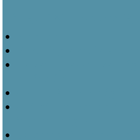
Néprajzi 1×1 – Kisokos táj
Ismertető
Mivel foglalkozik az etn
Ha van új, akkor van régi
történetéről
A kulturális örökség inté
A tájházi muzeológiát f
és jelentőségük
Gazdasági épületek a táj