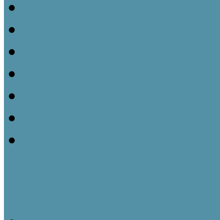
A leltározás menete
A leírókarton
A leltári szám rögzítése 
Műtárgyfotók
A számítógépes műtárgyn
A műtárgyrevízió
Törlés a nyilvántartásból
Tájházi Műhelyek