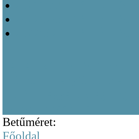
20211005_Népi Építésze
20220208_Népi Építészet
20220829_Népi Építésze
Tájházi képzés résztvevőine
Múzeumi Iránytű sorozat
Közép-magyarországi region
Tájházi Akadémia
Betűméret:
Főoldal