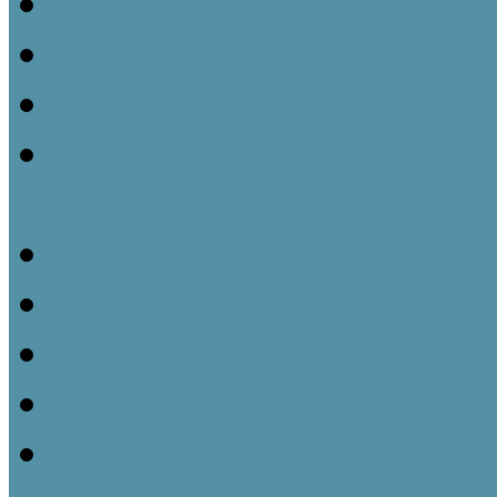
Ismeretátadás és múzeu
Tájházak és közösségeik 
Gyüjteményezés és nyilvá
Műtárgyvédelem – a tárg
tájházainkban
Kiállításmegújítás a tájh
Pályázatok nyújtotta leh
Partnerségi kapcsolatok k
Tájházaink udvara és kert
Kommunikációs lehetőség