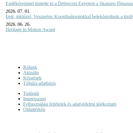
Emlékéremmel tüntette ki a Debreceni Egyetem a Skanzen főigazgat
2026. 07. 01.
Ízek, inklúzió, Veszprém: Koordinátorainkkal belekóstoltunk a kirá
2026. 06. 26.
Heritage in Motion Award
Rólunk
Aktuális
Képzések
Tájházi-adatbázis
Tudástár
Impresszum
Felhasználási feltételek és adatvédelmi tájékoztató
Oldaltérkép