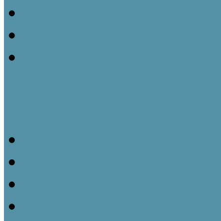
Működési engedély megsz
Jogszabályok, rendeletek
Tájház – A fogalom (át)a
Útmutató tájházi műtárgyny
Bevezetés
A leltározó személy
Ajándékozási és vásárlás
A Gyarapodási napló és 