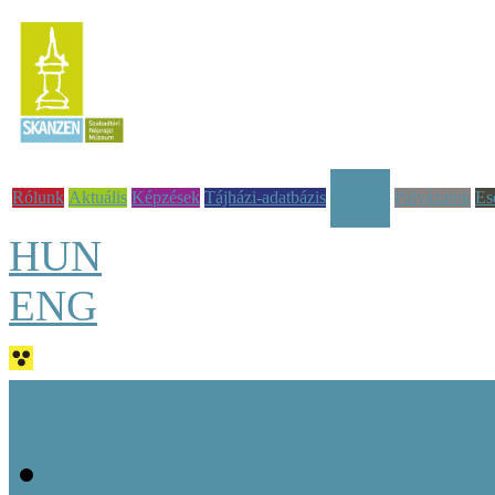
Rólunk
Aktuális
Képzések
Tájházi-adatbázis
Pályázatok
Es
Tudástár
HUN
ENG
Jó tudni!
Alapvető fogalmak