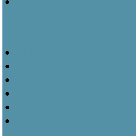
Gyűjteményezés a tájház
Tájházi TudásTár sorozat
Tájházi TudásTár 1.
Tájházi TudásTár 2.
Tájházi TudásTár 3.
Tájházi TudásTár 4.
Tájházi TudásTár 5.
Könyvrendelés