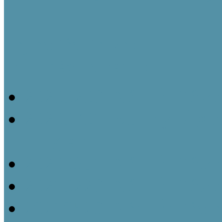
Fejlesztési tervek
Információs napok
20200206_Népi Építésze
20200701_Kubinyi Ágost
Program
20200831_Népi Építésze
20210226_Népi Építésze
20210526_Népi Építésze