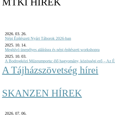
MTKI HÍREK
2026. 03. 26.
Népi Építészeti Nyári Táborok 2026-ban
2025. 10. 14.
Meghívó ünepélyes aláírásra és népi építészeti workshopra
2025. 10. 03.
A Bodrogközi Múzeumporta: élő hagyomány, közösségi erő – Az Év
A Tájházszövetség hírei
SKANZEN HÍREK
2026. 07. 06.