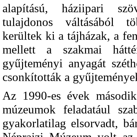
alapítású, háziipari szö
tulajdonos váltásából t
kerültek ki a tájházak, a f
mellett a szakmai hátt
gyűjteményi anyagát széth
csonkították a gyűjteménye
Az 1990-es évek második 
múzeumok feladatául szabo
gyakorlatilag elsorvadt, b
Néprajzi Múzeum volt az,