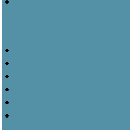
Gyűjteményezés a tájház
Tájházi TudásTár sorozat
Tájházi TudásTár 1.
Tájházi TudásTár 2.
Tájházi TudásTár 3.
Tájházi TudásTár 4.
Tájházi TudásTár 5.
Könyvrendelés