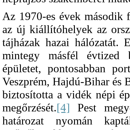
Az 1970-es évek második f
az új kiállítóhelyek az or
tájházak hazai hálózatát. 
mintegy másfél évtized 
épületet, pontosabban port
Veszprém, Hajdú-Bihar és
biztosította a vidék népi é
megőrzését.
[4]
Pest megyé
határozat nyomán kap