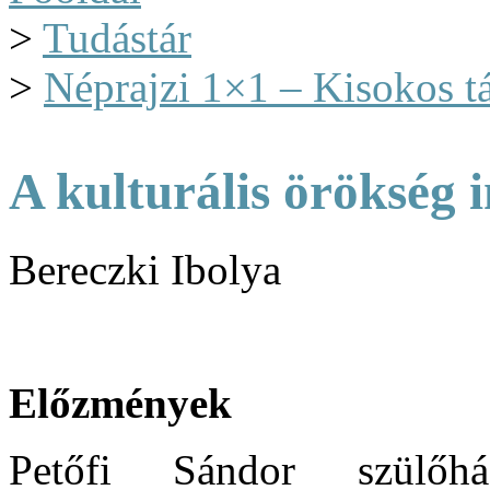
>
Tudástár
>
Néprajzi 1×1 – Kisokos t
A kulturális örökség 
Bereczki Ibolya
Előzmények
Petőfi Sándor szülőhá