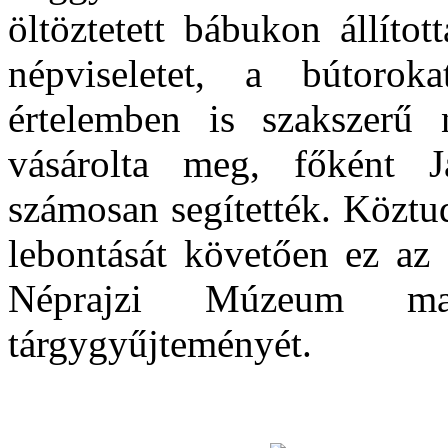
öltöztetett bábukon állíto
népviseletet, a bútorok
értelemben is szakszerű 
vásárolta meg, főként 
számosan segítették. Köztud
lebontását követően ez az
Néprajzi Múzeum mag
tárgygyűjteményét.