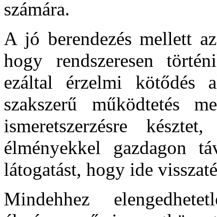
számára.
A jó berendezés mellett az
hogy rendszeresen történ
ezáltal érzelmi kötődés 
szakszerű működtetés mel
ismeretszerzésre késztet
élményekkel gazdagon tá
látogatást, hogy ide visszat
Mindehhez elengedhete