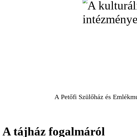
A Petőfi Szülőház és Emlékmú
A tájház fogalmáról