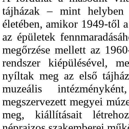
tájházak – mint helyben 
életében, amikor 1949-től 
az épületek fennmaradásáh
megőrzése mellett az 196
rendszer kiépülésével, m
nyíltak meg az első tájh
muzeális intézményként
megszervezett megyei múzeu
meg, kiállításait létr
néprajzos szakemberei műk