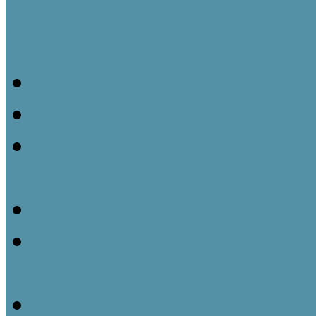
Néprajzi 1×1 – Kisokos táj
Ismertető
Mivel foglalkozik az etn
Ha van új, akkor van régi
történetéről
A kulturális örökség inté
A tájházi muzeológiát f
és jelentőségük
Gazdasági épületek a táj