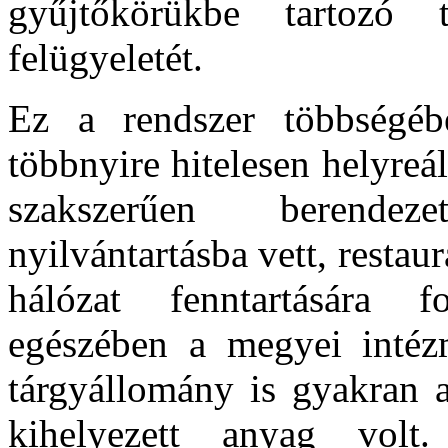
gyűjtőkörükbe tartozó 
felügyeletét.
Ez a rendszer többségébe
többnyire hitelesen helyreáll
szakszerűen berendez
nyilvántartásba vett, restau
hálózat fenntartására fo
egészében a megyei intézm
tárgyállomány is gyakran 
kihelyezett anyag vol