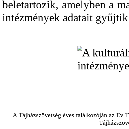
beletartozik, amelyben a m
intézmények adatait gyűjtik
A Tájházszövetség éves találkozóján az Év T
Tájházszöve