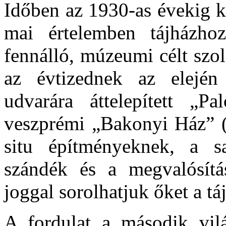
Időben az 1930-as évekig k
mai értelemben tájházhoz
fennálló, múzeumi célt szo
az évtizednek az elejé
udvarára áttelepített „
veszprémi „Bakonyi Ház” (
situ építményeknek, a sa
szándék és a megvalósítá
joggal sorolhatjuk őket a tá
A fordulat a második vil