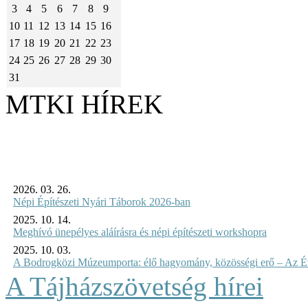
3
4
5
6
7
8
9
10
11
12
13
14
15
16
17
18
19
20
21
22
23
24
25
26
27
28
29
30
31
MTKI HÍREK
2026. 03. 26.
Népi Építészeti Nyári Táborok 2026-ban
2025. 10. 14.
Meghívó ünepélyes aláírásra és népi építészeti workshopra
2025. 10. 03.
A Bodrogközi Múzeumporta: élő hagyomány, közösségi erő – Az Év
A Tájházszövetség hírei