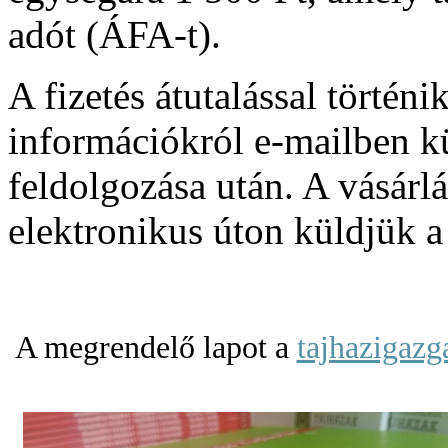
adót (ÁFA-t).
A fizetés átutalással történi
információkról e-mailben kü
feldolgozása után. A vásárlás
elektronikus úton küldjük 
A megrendelő lapot a
tajhazigaz