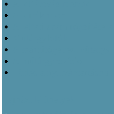
A leltározás menete
A leírókarton
A leltári szám rögzítése 
Műtárgyfotók
A számítógépes műtárgyn
A műtárgyrevízió
Törlés a nyilvántartásból
Tájházi Műhelyek