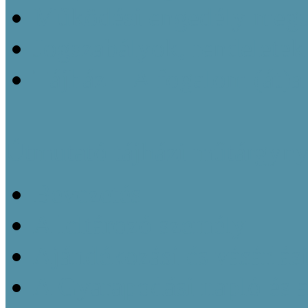
Működési engedély megsz
Jogszabályok, rendeletek
Tájház – A fogalom (át)a
Útmutató tájházi műtárgyny
Bevezetés
A leltározó személy
Ajándékozási és vásárlás
A Gyarapodási napló és 