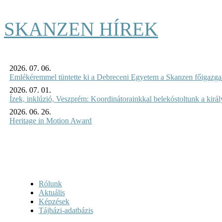
SKANZEN HÍREK
2026. 07. 06.
Emlékéremmel tüntette ki a Debreceni Egyetem a Skanzen főigazgat
2026. 07. 01.
Ízek, inklúzió, Veszprém: Koordinátorainkkal belekóstoltunk a kirá
2026. 06. 26.
Heritage in Motion Award
Rólunk
Aktuális
Képzések
Tájházi-adatbázis