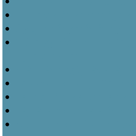
Ismeretátadás és múzeu
Tájházak és közösségeik 
Gyüjteményezés és nyilvá
Műtárgyvédelem – a tárg
tájházainkban
Kiállításmegújítás a tájh
Pályázatok nyújtotta leh
Partnerségi kapcsolatok k
Tájházaink udvara és kert
Kommunikációs lehetőség