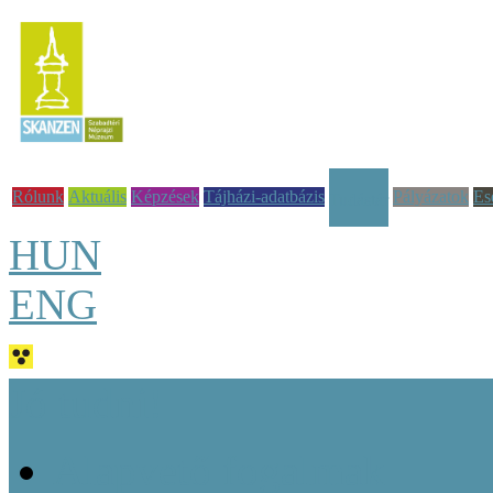
Rólunk
Aktuális
Képzések
Tájházi-adatbázis
Pályázatok
Es
Tudástár
HUN
ENG
Jó tudni!
Alapvető fogalmak