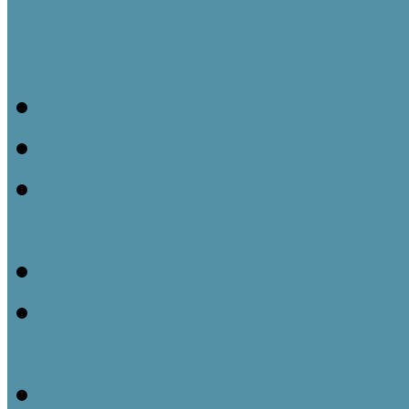
Néprajzi 1×1 – Kisokos táj
Ismertető
Mivel foglalkozik az etn
Ha van új, akkor van régi
történetéről
A kulturális örökség inté
A tájházi muzeológiát f
és jelentőségük
Gazdasági épületek a táj