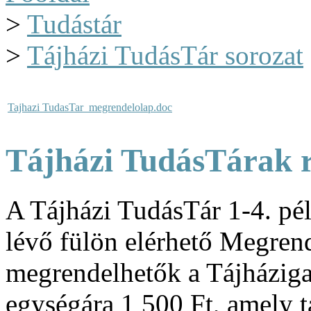
>
Tudástár
>
Tájházi TudásTár sorozat
Tajhazi TudasTar_megrendelolap.doc
Tájházi TudásTárak r
A Tájházi TudásTár 1-4. pél
lévő fülön elérhető Megrend
megrendelhetők a Tájháziga
egységára 1 500 Ft, amely t