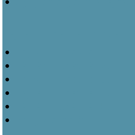
Gyűjteményezés a tájház
Tájházi TudásTár sorozat
Tájházi TudásTár 1.
Tájházi TudásTár 2.
Tájházi TudásTár 3.
Tájházi TudásTár 4.
Tájházi TudásTár 5.
Könyvrendelés