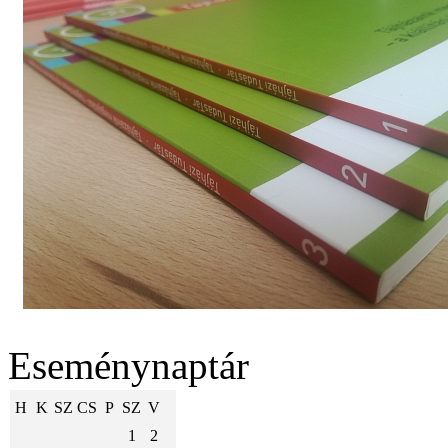
Eseménynaptár
H
K
SZ
CS
P
SZ
V
1
2