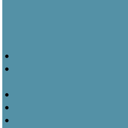
Fejlesztési tervek
Információs napok
20200206_Népi Építésze
20200701_Kubinyi Ágost
Program
20200831_Népi Építésze
20210226_Népi Építésze
20210526_Népi Építésze