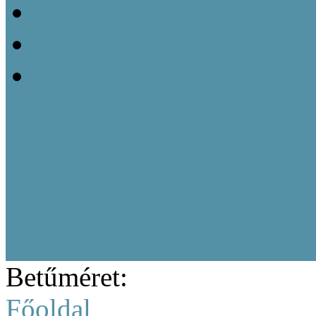
20211005_Népi Építésze
20220208_Népi Építészet
20220829_Népi Építésze
Tájházi képzés résztvevőine
Múzeumi Iránytű sorozat
Közép-magyarországi region
Tájházi Akadémia
Betűméret:
Főoldal