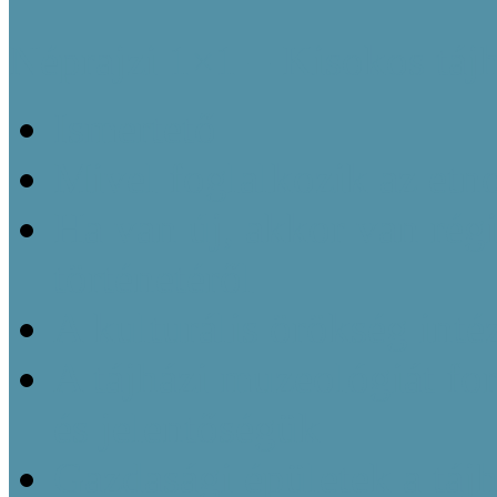
Néprajzi 1×1 – Kisokos táj
Ismertető
Mivel foglalkozik az etn
Ha van új, akkor van régi
történetéről
A kulturális örökség inté
A tájházi muzeológiát f
és jelentőségük
Gazdasági épületek a táj