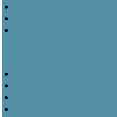
Működési engedély megsz
Jogszabályok, rendeletek
Tájház – A fogalom (át)a
Útmutató tájházi műtárgyny
Bevezetés
A leltározó személy
Ajándékozási és vásárlás
A Gyarapodási napló és 