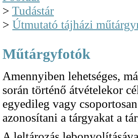
>
Tudástár
>
Útmutató tájházi műtárgy
Műtárgyfotók
Amennyiben lehetséges, már
során történő átvételekor c
egyedileg vagy csoportosan.
azonosítani a tárgyakat a tár
A leltározás lebonyolításá