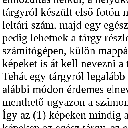
tárgyról készült első fotón 
leltári szám, majd egy egés
pedig lehetnek a tárgy részl
számítógépen, külön mappáb
képeket is át kell nevezni a 
Tehát egy tárgyról legalább 
alábbi módon érdemes elnev
menthető ugyazon a számon.:
Így az (1) képeken mindig a 
képeken az egész tárgy, az