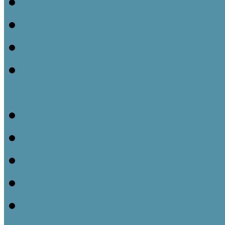
Ismeretátadás és múzeu
Tájházak és közösségeik 
Gyüjteményezés és nyilvá
Műtárgyvédelem – a tárg
tájházainkban
Kiállításmegújítás a tájh
Pályázatok nyújtotta leh
Partnerségi kapcsolatok k
Tájházaink udvara és kert
Kommunikációs lehetőség