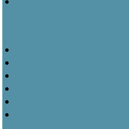
Gyűjteményezés a tájház
Tájházi TudásTár sorozat
Tájházi TudásTár 1.
Tájházi TudásTár 2.
Tájházi TudásTár 3.
Tájházi TudásTár 4.
Tájházi TudásTár 5.
Könyvrendelés