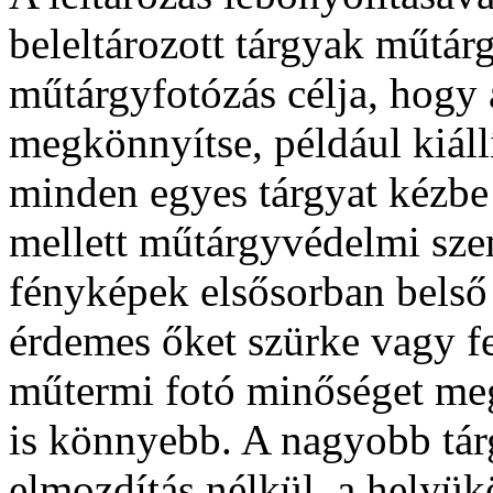
beleltározott tárgyak műtárg
műtárgyfotózás célja, hogy 
megkönnyítse, például kiállí
minden egyes tárgyat kézbe
mellett műtárgyvédelmi sze
fényképek elsősorban belső 
érdemes őket szürke vagy feh
műtermi fotó minőséget meg
is könnyebb. A nagyobb tár
elmozdítás nélkül, a helyükö