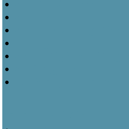
A leltározás menete
A leírókarton
A leltári szám rögzítése 
Műtárgyfotók
A számítógépes műtárgyn
A műtárgyrevízió
Törlés a nyilvántartásból
Tájházi Műhelyek