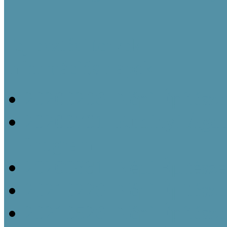
Fejlesztési tervek
Információs napok
20200206_Népi Építésze
20200701_Kubinyi Ágost
Program
20200831_Népi Építésze
20210226_Népi Építésze
20210526_Népi Építésze