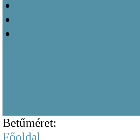
20211005_Népi Építésze
20220208_Népi Építészet
20220829_Népi Építésze
Tájházi képzés résztvevőine
Múzeumi Iránytű sorozat
Közép-magyarországi region
Tájházi Akadémia
Betűméret:
Főoldal