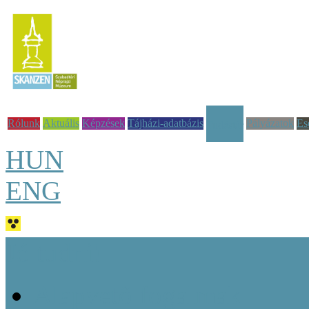
Rólunk
Aktuális
Képzések
Tájházi-adatbázis
Pályázatok
Es
Tudástár
HUN
ENG
Jó tudni!
Alapvető fogalmak